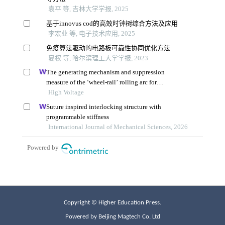
Copyright © Higher Education Press.
Powered by Beijing Magtech Co. Ltd