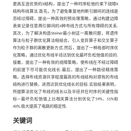
更具互连优势的X结构，提出了一种时序松弛约束下绕障X
结构布线算法.首先，为了避免重复地判断引脚间的连线是
否经过障碍，提出一种高效的预处理策略，通过构建边障
表来记录任意两引脚间的4种布线方式与所有障碍的关系.
其次，为了解决构造Steiner最小树这一离散问题，将遗传
算法与粒子群优化算法相结合，引入变异算子和交叉算子
作为粒子群的离散更新方式.然后，提出了一种局部时序优
化策略，通过优化布线半径达到优化最坏负松弛值的目的.
接着，提出了一种有效的绕障策略，使布线在不经过障碍
的前提下尽可能优化线长.最后，提出了一种路径精炼策
略，选择布线资源共享程度最高的布线结构对原有的布线
结构进行替换，进而达到优化线长的目标.实验结果表明，
所提算法优化了布线的线长以及半径并在时序的关键性指
标—最坏负松弛值上比相关算法分别优化了59%、51%和
40%,极大提高了电路的稳定性.
关键词