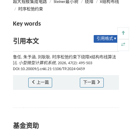
超大规模集成电路
/
Steiner最小树
/
绕障
/
X结构布线
/
时序松弛约束
Key words
引用格式 ▾
引用本文
鲁任, 朱予涵, 刘耿耿. 时序松弛约束下绕障X结构布线算法
[J].
小型微型计算机系统
, 2026, 47(2): 495-503
DOI:10.20009/j.cnki.21-1106/TP.2024-0459
上一篇
下一篇
基金资助