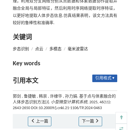
理，利用双分支网络分别从点数据和体素数据协作提取并
融合全局与局部特征，然后利用时序网络提取时序特征，
以更好地提取人体步态信息.仿真结果表明，该文方法具有
较好的鲁棒性和准确率.
关键词
步态识别
/
点云
/
多模态
/
毫米波雷达
Key words
引用格式 ▾
引用本文
郭剑 , 鲁捷敏 , 韩崇 , 许棣华 , 孙力娟. 基于点与体素融合的
人体步态识别方法[J].
小型微型计算机系统
, 2025, 46(11):
2643-2650 DOI:10.20009/j.cnki.21-1106/TP.2024-0463
上一篇
下一篇