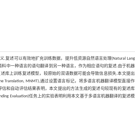
.复述可以有效地扩充训练数据，提升低资源自然语言处理(Natural Langu
将双语平行语料中一种语言的语句翻译到另一种语言，作为相应语句的复述.由于机
述库上训练复述模型，较原始的双语数据可能会导致信息损失.本文提出
hine Translation, MNMT),通过设置语言标记，将多语言机器翻译模型直接
评估和自动评估结果表明，本文提出的方法生成的复述句较现有的复述库
rstanding Evaluation)任务上的实验表明利用本文基于多语言机器翻译的复述