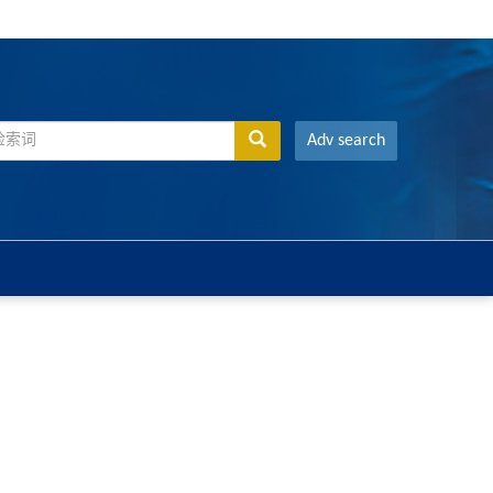
Adv search