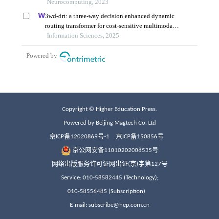
Copyright © Higher Education Press.
Powered by Beijing Magtech Co. Ltd
京ICP备12020869号-1
京ICP备150856号
京公网安备11010202008535号
网络出版服务许可证网出证(京)字第127号
Service: 010-58582445 (Technology);
010-58556485 (Subscription)
E-mail: subscribe@hep.com.cn