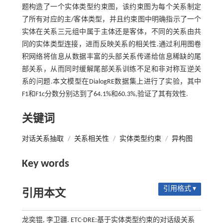
题构造了一个实体类型约束图，该约束图为每个关系制定
了所有对应的主/客体类型，并且约束图中明确指示了一个
实体在关系三元组中属于主体还是客体，不同的关系由共
同的实体类型连接，进而反映关系的相关性.通过利用图卷
积网络将信息从数据丰富的头部关系传递给信息稀缺的尾
部关系，从而同时缓解尾部关系训练不足和非对称互逆关
系的问题.本文模型在DialogRE数据集上进行了实验，其中
F1和F1c分数分别达到了64.1%和60.3%,验证了其有效性.
关键词
对话关系抽取
/
关系相关性
/
实体类型约束
/
异构图
Key words
引用格式 ▾
引用本文
龙奕锟, 李卫疆. ETC-DRE:基于实体类型约束的对话级关系