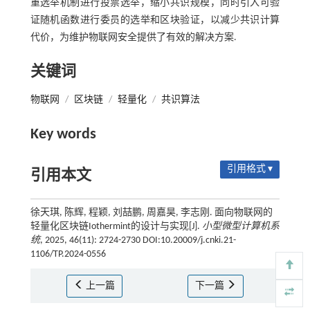
重选举机制进行投票选举，缩小共识规模，同时引入可验
证随机函数进行委员的选举和区块验证，以减少共识计算
代价，为维护物联网安全提供了有效的解决方案.
关键词
物联网
/
区块链
/
轻量化
/
共识算法
Key words
引用格式 ▾
引用本文
徐天琪, 陈辉, 程颖, 刘喆鹏, 周嘉昊, 李志刚. 面向物联网的
轻量化区块链Iothermint的设计与实现[J].
小型微型计算机系
统
, 2025, 46(11): 2724-2730 DOI:10.20009/j.cnki.21-
1106/TP.2024-0556
上一篇
下一篇