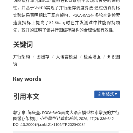
识图缓存单元(KGCU),能够在RAG系统中表现出良好的适用
性，并基于VoltDB实现了并行缓存调度算法.通过仿真对比
实验结果表明相比于现有架构，PGCA-RAG在多轮查询检索
速度指标上提高了82.8%,同时在并发测试中性能保持领
先，较好的证明了该并行图缓存架构的合理性和有效性.
关键词
并行架构
/
图缓存
/
大语言模型
/
检索增强
/
知识图
谱
Key words
引用格式 ▾
引用本文
郭宇豪, 陈庆奎. PGCA-RAG:面向大语言模型检索增强的并行
图缓存架构[J].
小型微型计算机系统
, 2026, 47(2): 336-342
DOI:10.20009/j.cnki.21-1106/TP.2025-0034