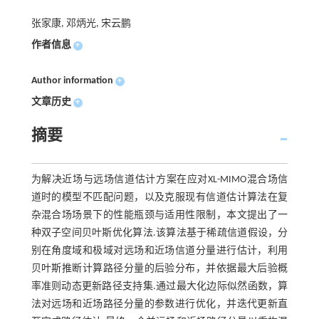
张家康, 邓炳光, 宋云鹏
作者信息
+
Author information
+
文章历史
+
摘要
为解决近场与远场信道估计方案在应对XL-MIMO混合场信
道时的模型不匹配问题，以及克服现有信道估计算法在复
杂混合场场景下的性能瓶颈与适用性限制，本文提出了一
种双子空间贝叶斯优化算法.该算法基于稀疏信道假设，分
别在角度域和极域对远场和近场信道分量进行估计，利用
贝叶斯推断计算路径分量的后验分布，并依据最大后验概
率准则动态更新路径支持集.通过最大化边际似然函数，算
法对远场和近场路径分量的参数进行优化，并迭代更新直