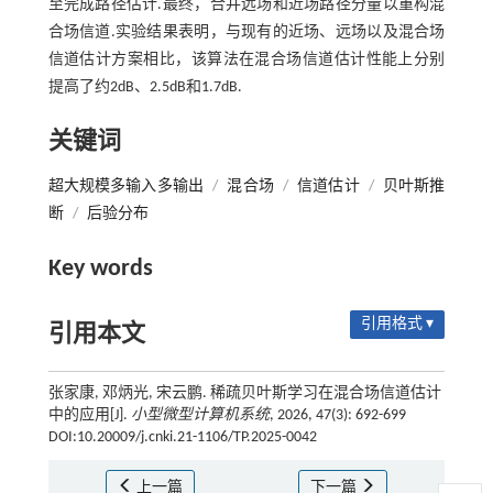
至完成路径估计.最终，合并远场和近场路径分量以重构混
合场信道.实验结果表明，与现有的近场、远场以及混合场
信道估计方案相比，该算法在混合场信道估计性能上分别
提高了约2dB、2.5dB和1.7dB.
关键词
超大规模多输入多输出
/
混合场
/
信道估计
/
贝叶斯推
断
/
后验分布
Key words
引用格式 ▾
引用本文
张家康, 邓炳光, 宋云鹏. 稀疏贝叶斯学习在混合场信道估计
中的应用[J].
小型微型计算机系统
, 2026, 47(3): 692-699
DOI:10.20009/j.cnki.21-1106/TP.2025-0042
上一篇
下一篇