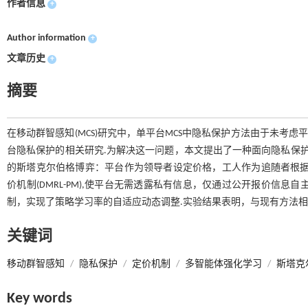
作者信息
+
Author information
+
文章历史
+
摘要
在移动群智感知(MCS)研究中，单平台MCS中隐私保护方法由于未考
台隐私保护的相关研究.为解决这一问题，本文提出了一种面向隐私保护
的斯塔克尔伯格博弈：平台作为领导者设定价格，工人作为追随者根据
价机制(DMRL-PM),使平台无需透露私有信息，仅通过公开报价信息自
制，实现了策略学习率的自适应动态调整.实验结果表明，与现有方法相比
关键词
移动群智感知
/
隐私保护
/
定价机制
/
多智能体强化学习
/
斯塔克
Key words