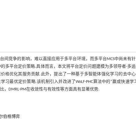
虑平台间竞争的影响，难以直接应用于多平台环境，而多平台MCS中尚未有
的多平台定价策略.具体而言，本文将平台定价问题建模为多领导者-多
价格优化其服务贡献.此外，提出了一种基于多智能体强化学习的去中心
主学习最优定价策略.该机制引入并改进了WoLF-PHC算法中的“赢或快速学
，DMRL-PM在收敛性与有效性等方面具有显著优势.
尔伯格博弈