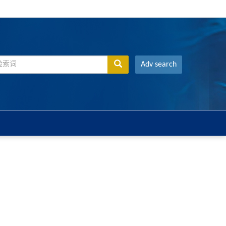
Adv search