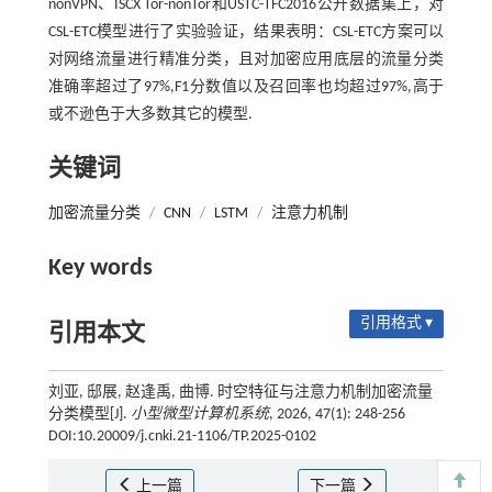
nonVPN、ISCX Tor-nonTor和USTC-TFC2016公开数据集上，对
CSL-ETC模型进行了实验验证，结果表明：CSL-ETC方案可以
对网络流量进行精准分类，且对加密应用底层的流量分类
准确率超过了97%,F1分数值以及召回率也均超过97%,高于
或不逊色于大多数其它的模型.
关键词
加密流量分类
/
CNN
/
LSTM
/
注意力机制
Key words
引用格式 ▾
引用本文
刘亚, 邸展, 赵逢禹, 曲博. 时空特征与注意力机制加密流量
分类模型[J].
小型微型计算机系统
, 2026, 47(1): 248-256
DOI:10.20009/j.cnki.21-1106/TP.2025-0102
上一篇
下一篇