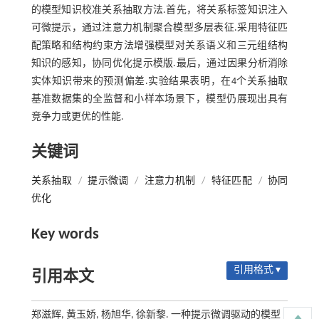
的模型知识校准关系抽取方法.首先，将关系标签知识注入
可微提示，通过注意力机制聚合模型多层表征.采用特征匹
配策略和结构约束方法增强模型对关系语义和三元组结构
知识的感知，协同优化提示模版.最后，通过因果分析消除
实体知识带来的预测偏差.实验结果表明，在4个关系抽取
基准数据集的全监督和小样本场景下，模型仍展现出具有
竞争力或更优的性能.
关键词
关系抽取
/
提示微调
/
注意力机制
/
特征匹配
/
协同
优化
Key words
引用格式 ▾
引用本文
郑滋辉, 黄玉娇, 杨旭华, 徐新黎. 一种提示微调驱动的模型