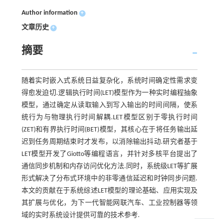
Author information
+
文章历史
+
摘要
随着实时嵌入式系统日益复杂化，系统时间确定性需求变
得愈发迫切.逻辑执行时间(LET)模型作为一种实时编程抽象
模型，通过确定从读取输入到写入输出的时间间隔，使系
统行为与物理执行时间解耦.LET模型区别于零执行时间
(ZET)和有界执行时间(BET)模型，其核心在于将任务输出延
迟到任务周期结束时才发布，以消除输出抖动.研究者基于
LET模型开发了Giotto等编程语言，并针对多核平台提出了
通信同步机制和内存访问优化方法.同时，系统级LET等扩展
形式解决了分布式环境中的非零通信延迟和时钟同步问题.
本文的贡献在于系统综述LET模型的理论基础、应用实现及
其扩展与优化，为下一代智能网联汽车、工业控制器等领
域的实时系统设计提供可靠的技术参考.