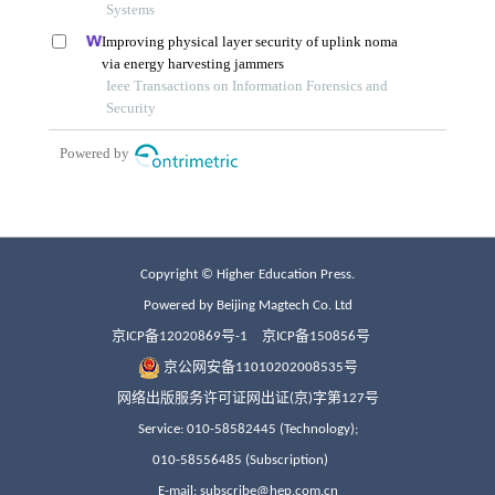
Copyright © Higher Education Press.
Powered by Beijing Magtech Co. Ltd
京ICP备12020869号-1
京ICP备150856号
京公网安备11010202008535号
网络出版服务许可证网出证(京)字第127号
Service: 010-58582445 (Technology);
010-58556485 (Subscription)
E-mail: subscribe@hep.com.cn