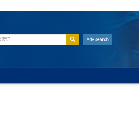
Adv search