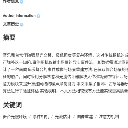
作者信息
+
Author information
+
文章历史
+
摘要
音乐舞台常伴随强弱光交替、极低照度等复杂环境，这对传统相机的成
可弥补这一缺陷.事件相机仅输出场景的异步事件流，其数据需通过重
计了一种面向音乐舞台的事件成像与场景重建方法.在获取舞台场景的
征的融合，同时采用分解核卷积光流估计器解决大位移场景中特征匹配
意力模块来提升重建网络的噪声抑制能力.本文采集了钢琴、古筝等器
算法进行了验证评估.实验表明，本文方法相较现有方法能实现更高质量
关键词
舞台光照环境
/
事件相机
/
光流估计
/
图像重建
/
注意力机制