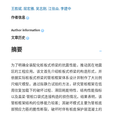
王胜斌, 屈宏雅, 吴志刚, 江信焱, 李建中
作者信息
+
Author information
+
文章历史
+
摘要
为了明确全装配化桩板式桥梁的抗震性能，推动其在地震
区的工程应用。该文首先介绍桩板式桥梁的构造形式，并
依据实际桩板式桥梁的管桩框架体系设计并制作了大比例
尺缩尺模型。通过拟静力试验的方法，研究管桩框架在低
周往复加载下的破坏过程、滞回耗能特性、结构性能指标
以及盖梁-管桩口袋式连接构造的损伤情况。结果表明，该
管桩框架结构的位移能力较差；其破坏模式主要为管桩底
部预应力筋的脆性断裂，破坏时伴有桩底保护层混凝土的