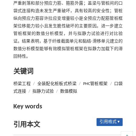
严重剥落和部分预应力筋、箍筋外露；盖梁与管桩间的口
袋式连接构造未发生严重破坏，具有较高的安全性；管桩
纵向预应力筋容许拉应变增量较小是全预应力配筋管桩框
架位移能力较小且发生脆性破坏的主要原因。进一步建立
管桩框架的数值分析模型，并与拟静力试验进行对比验
证。结果表明，基于纤维截面单元和黏结-滑移单元建立的
数值分析模型能够有效模拟管桩框架在拟静力加载下的滞
回特性。
关键词
桥梁工程
/
全装配化桩板式桥梁
/
PHC管桩框架
/
口袋
式连接
/
拟静力试验
/
数值模拟
Key words
引用格式 ▾
引用本文