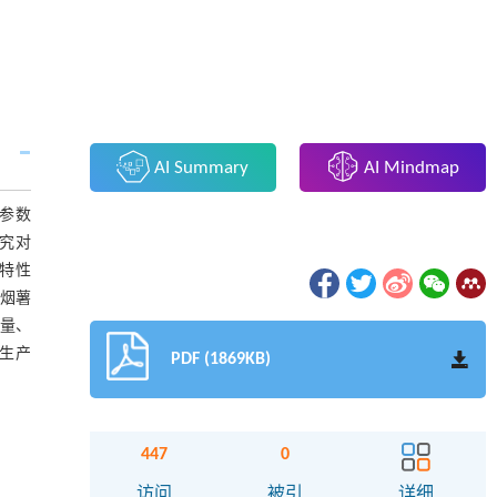
AI Summary
AI Mindmap
参数
研究对
学特性
期烟薯
模量、
薯生产
PDF (1869KB)
447
0
访问
被引
详细