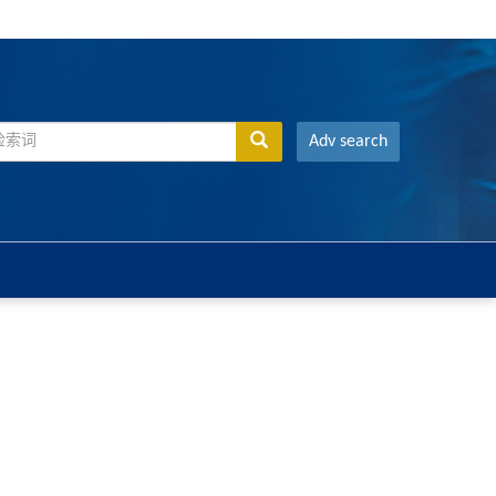
Adv search