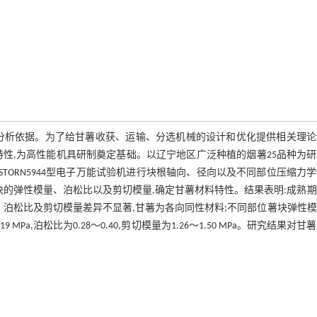
分析依据。为了给甘薯收获、运输、分选机械的设计和优化提供相关理论
性,为高性能机具研制奠定基础。以辽宁地区广泛种植的烟薯25品种为
STORN5944型电子万能试验机进行块根轴向、径向以及不同部位压缩力
块的弹性模量、泊松比以及剪切模量,确定甘薯材料特性。结果表明:成熟
、泊松比及剪切模量差异不显著,甘薯为各向同性材料;不同部位薯块弹性
Pa,泊松比为0.28～0.40,剪切模量为1.26～1.50 MPa。研究结果对甘