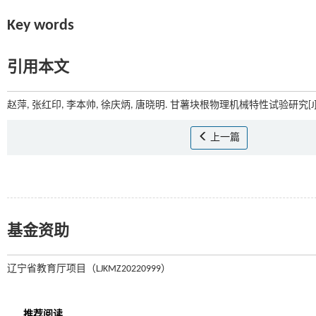
Key words
引用本文
赵萍, 张红印, 李本帅, 徐庆炳, 唐晓明. 甘薯块根物理机械特性试验研究[J]
上一篇
基金资助
辽宁省教育厅项目（LJKMZ20220999）