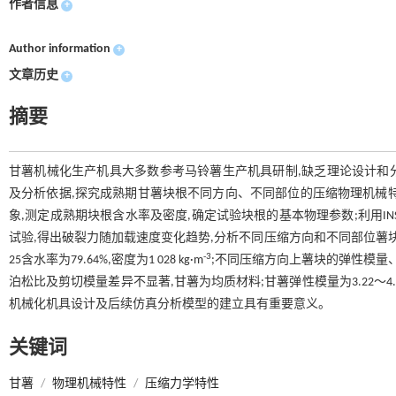
作者信息
+
Author information
+
文章历史
+
摘要
甘薯机械化生产机具大多数参考马铃薯生产机具研制,缺乏理论设计和
及分析依据,探究成熟期甘薯块根不同方向、不同部位的压缩物理机械特
象,测定成熟期块根含水率及密度,确定试验块根的基本物理参数;利用IN
试验,得出破裂力随加载速度变化趋势,分析不同压缩方向和不同部位薯
-3
25含水率为79.64%,密度为1 028 kg·m
;不同压缩方向上薯块的弹性模量
泊松比及剪切模量差异不显著,甘薯为均质材料;甘薯弹性模量为3.22～4.19 M
机械化机具设计及后续仿真分析模型的建立具有重要意义。
关键词
甘薯
/
物理机械特性
/
压缩力学特性