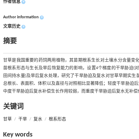
作者信息
+
Author information
+
文章历史
+
摘要
甘草是我国重要的药饲两用植物，其苗期根系生长对土壤水分含量变化
苗根系形态与生长及旱后恢复能力的影响，设置4个梯度的干旱胁迫(对照、轻度、
田间持水量)及旱后复水处理，研究了干旱胁迫及复水对甘草早期实生
总根长、表面积、体积以及直径与对照相比显著降低；轻度干旱胁迫后
中度干旱胁迫后复水补偿生长作用较弱，而重度干旱胁迫后复水无补偿作
关键词
甘草
/
干旱
/
复水
/
根系形态
Key words