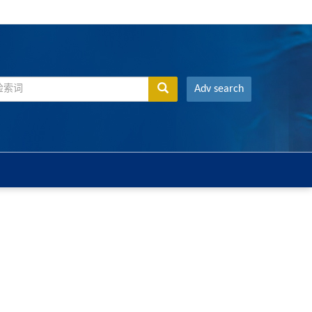
Adv search