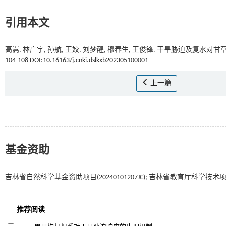
引用本文
高嵩, 林广宇, 孙航, 王姣, 刘梦醒, 穆春生, 王俊锋. 干旱胁迫及复水对
104-108 DOI:10.16163/j.cnki.dslkxb202305100001
上一篇
基金资助
吉林省自然科学基金资助项目(20240101207JC); 吉林省教育厅科学技术项目