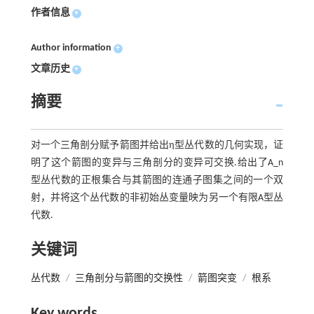
作者信息
+
Author information
+
文章历史
+
摘要
对一个三角剖分赋予箭图并给出η型丛代数的几何实现，证
明了这个箭图的变异与三角剖分的变异可交换.给出了A_n
型丛代数的正根集合与其箭图的连通子图集之间的一个双
射，并将这个丛代数的非初始丛变量映为另一个有限A型丛
代数.
关键词
丛代数
/
三角剖分与箭图的交换性
/
箭图突变
/
根系
Key words