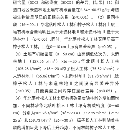
碳含量（SOC）和碳密度（SOCD）的差异。[结果]（1）御
道口地区未造林地土壤有机碳含量在2.54～60.57 g/kg,与植
被生物量呈明显的正相关关系（p<0.001）。（2）相同林
龄（16～20 a）华北落叶松人工林和樟子松人工林各土层土
壤有机碳含量均明显高于未造林地Ⅱ和未造林地Ⅲ,低于未
造林地Ⅰ（p<0.05）,同时，华北落叶松人工林又明显高于
樟子松人工林，且在0—10 cm土层有显著差异（p<0.05）。
（3）土壤有机碳密度（0—60 cm）由高到低依次为：未造
2
林地Ⅰ（127.56 t/hm
）>16～20 a华北落叶松人工林
2
2
（105.26 t/hm
）>16～20 a樟子松人工林（75.52 t/hm
）>
2
2
未造林地Ⅱ（56.06 t/hm
）>未造林地Ⅲ（31.78 t/hm
）,除
樟子松人工林与未造林地Ⅱ之间没有显著差异外
（p>0.05）,其他类型之间均存在显著差异（p<0.05）。
（4）华北落叶松人工林土壤有机碳密度随林龄的增加而增
加，不同林龄华北落叶松人工林土壤有机碳密度（0—60
2
2
cm）分别为105.26 t/hm
（16～20 a）,112.29 t/hm
（21～
2
25 a）和159.73 t/hm
（26～30 a）;樟子松人工林则随着林
龄的增加呈先下降后上升趋势，不同林龄樟子松人工林土