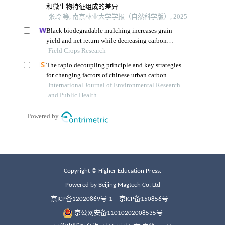
Copyright © Higher Education Press.
Powered by Beijing Magtech Co. Ltd
京ICP备12020869号-1
京ICP备150856号
京公网安备11010202008535号