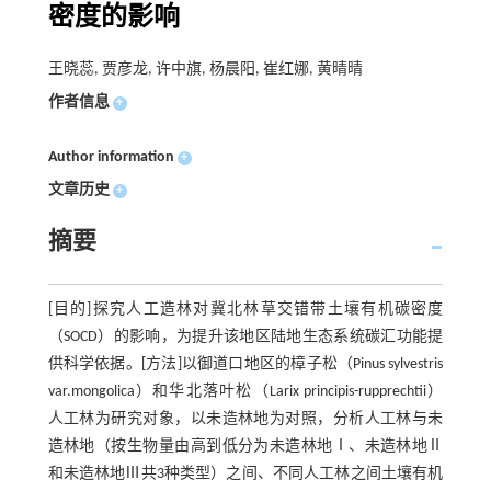
密度的影响
王晓蕊, 贾彦龙, 许中旗, 杨晨阳, 崔红娜, 黄晴晴
作者信息
+
Author information
+
文章历史
+
摘要
[目的]探究人工造林对冀北林草交错带土壤有机碳密度
（SOCD）的影响，为提升该地区陆地生态系统碳汇功能提
供科学依据。[方法]以御道口地区的樟子松（Pinus sylvestris
var.mongolica）和华北落叶松（Larix principis-rupprechtii）
人工林为研究对象，以未造林地为对照，分析人工林与未
造林地（按生物量由高到低分为未造林地Ⅰ、未造林地Ⅱ
和未造林地Ⅲ共3种类型）之间、不同人工林之间土壤有机