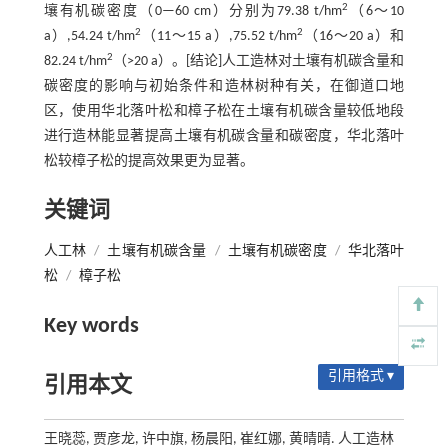
2
壤有机碳密度（0—60 cm）分别为79.38 t/hm
（6～10
2
2
a）,54.24 t/hm
（11～15 a）,75.52 t/hm
（16～20 a）和
2
82.24 t/hm
（>20 a）。[结论]人工造林对土壤有机碳含量和
碳密度的影响与初始条件和造林树种有关，在御道口地
区，使用华北落叶松和樟子松在土壤有机碳含量较低地段
进行造林能显著提高土壤有机碳含量和碳密度，华北落叶
松较樟子松的提高效果更为显著。
关键词
人工林
/
土壤有机碳含量
/
土壤有机碳密度
/
华北落叶
松
/
樟子松
Key words
引用格式 ▾
引用本文
王晓蕊, 贾彦龙, 许中旗, 杨晨阳, 崔红娜, 黄晴晴. 人工造林