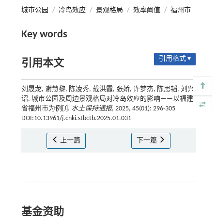
城市公园
/
冷岛效应
/
景观格局
/
效率阈值
/
福州市
Key words
引用格式 ▾
引用本文
刘晟龙, 谢慧黎, 陈凌秀, 戴洪霞, 张娇, 许梦杰, 陈思韬, 刘兴
诏. 城市公园及周边景观格局对冷岛效应的影响——以福建
省福州市为例[J].
水土保持通报
, 2025, 45(01): 296-305
DOI:10.13961/j.cnki.stbctb.2025.01.031
上一篇
下一篇
基金资助