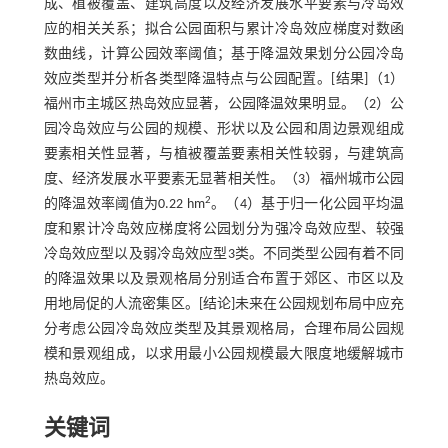
成、植被覆盖、建筑高度以及经济发展水平要素与冷岛效
应的相关关系；拟合公园面积与累计冷岛效应梯度对数函
数曲线，计算公园效率阈值；基于降温效果划分公园冷岛
效应类型并分析各类型降温特点与公园配置。[结果]（1）
福州市主城区热岛效应显著，公园降温效果明显。（2）公
园冷岛效应与公园的规模、形状以及公园和周边景观组成
要素相关性显著，与植被覆盖要素相关性较弱，与建筑高
度、经济发展水平要素无显著相关性。（3）福州城市公园
2
的降温效率阈值为0.22 hm
。（4）基于归一化公园平均温
度和累计冷岛效应梯度将公园划分为强冷岛效应型、较强
冷岛效应型以及弱冷岛效应型3类。不同类型公园有着不同
的降温效果以及景观格局分别适合布置于郊区、市区以及
用地局促的人流密集区。[结论]未来在公园规划布局中应充
分考虑公园冷岛效应类型及其景观格局，合理布局公园规
模和景观组成，以求用最小公园规模最大限度地缓解城市
热岛效应。
关键词