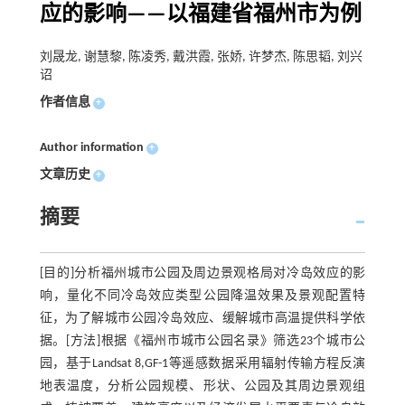
应的影响——以福建省福州市为例
刘晟龙, 谢慧黎, 陈凌秀, 戴洪霞, 张娇, 许梦杰, 陈思韬, 刘兴
诏
作者信息
+
Author information
+
文章历史
+
摘要
[目的]分析福州城市公园及周边景观格局对冷岛效应的影
响，量化不同冷岛效应类型公园降温效果及景观配置特
征，为了解城市公园冷岛效应、缓解城市高温提供科学依
据。[方法]根据《福州市城市公园名录》筛选23个城市公
园，基于Landsat 8,GF-1等遥感数据采用辐射传输方程反演
地表温度，分析公园规模、形状、公园及其周边景观组