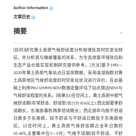
Author information
+
文章历史
+
摘要
[目的]研究黄土高原气候舒适度分布规律及其时空变化特
征，并分析其与植被覆盖的关系，为生态修复环境效应和
生态产品价值实现机制研究提供参考。[方法]基于1981—
2020年黄土高原气象站点日监测数据，采用温湿指数对黄
土高原地区气候舒适度的时空变化状况进行评价，在此基
础上利用PKU GIMMS NDVI数据定量评估了站点周边NDVI与
气候舒适程度的关系。[结果](1)在空间上，黄土高原中部气
候舒适期(非常舒适、舒适型)长(135 d/a以上);西北部夏季舒
适期长，东南部春秋两季舒适期长；西北部年均极不舒适
日数多于东南部，较不舒适与不舒适日数低于东南部地
区。(2)在时间上，黄土高原气候舒适期占全年日数的
35.46%,主要集中在5—9月；气候不适期(较不舒适、不舒