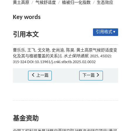
黄土高原
/
气候舒适度
/
植被归一化指数
/
生态效应
Key words
引用格式 ▾
引用本文
曹乐乐, 王飞, 戈文艳, 史尚渝, 陈昊. 黄土高原气候舒适度变
化及其与植被覆盖的关系[J].
水土保持通报
, 2025, 45(02):
315-324 DOI:10.13961/j.cnki.stbctb.2025.02.0032
上一篇
下一篇
基金资助