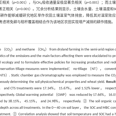
正相关（
p
<0.001），与CH
吸收通量呈极显著负相关（
p
<0.001）；而土
4
著正相关（
p
<0.001）。冗余分析结果则显示，土壤含水量、土壤温度和S
耕作能够减缓研究地区旱作农田土壤温室气体排放，降低其对温室效应
考虑将免耕与秸秆覆盖相结合作为该地区农田实现增产减排的耕作措施。
ide （CO
） and methane （CH
） from dryland farming in the semi-arid region o
2
4
tics of the emissions and the main factors affecting them were elucidated to pr
al ecology and to formulate effective policies for increasing production and red
conservation tillage measures were implemented： no-tillage （NT）， convent
 （NTS）. Static chamber gas chromatography was employed to measure the CO
aneously determining the soil physicochemical properties and wheat yield.
Result
， and CTS treatments were 17.34%， 15.67%， and 1.52% lower， respecti
spectively. Global warming potential （GWP） was reduced by 17.66%， 16
ed by 38.15%， 45.15%， and 24.98%， respectively. ② The soil organic c
pth across all treatments. In the 0—40 cm soil layer， the SOC and MBC con
tment. ③ Correlation analysis showed that soil temperature and SOC had a h