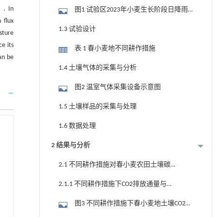
. In
图1 试验区2023年小麦生长阶段日降雨
 flux
量及日平均气温变化
1.3 试验设计
sture
e its
表 1 春小麦地不同耕作措施
an be
1.4 土壤气体的采集与分析
图2 温室气体采集设备示意图
1.5 土壤样品的采集与处理
1.6 数据处理
2 结果与分析
2.1 不同耕作措施对春小麦农田土壤碳
通量排放的影响
2.1.1 不同耕作措施下CO2排放通量与累
积排放量动态分析
图3 不同耕作措施下春小麦地土壤CO2排