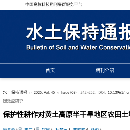
中国高校科技期刊集群服务平台
首页
期刊介绍
水土保持通报
››
2025, Vol. 45
››
Issue (03)
: 242 -252.
DOI:
10.13961/j.cn
碳效应研究
保护性耕作对黄土高原半干旱地区农田土
1
1
1
1
2
1