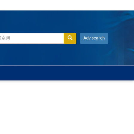
Adv search