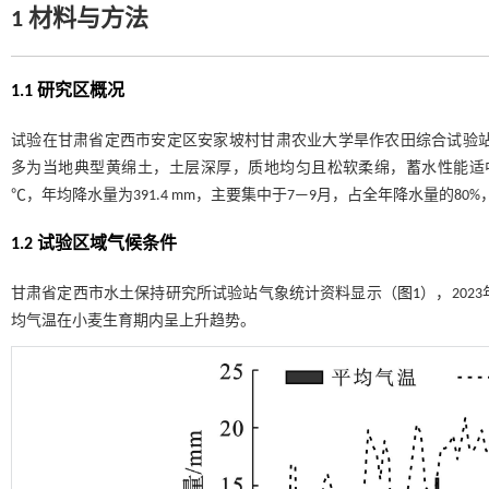
1 材料与方法
1.1 研究区概况
试验在甘肃省定西市安定区安家坡村甘肃农业大学旱作农田综合试验站（103°52
多为当地典型黄绵土，土层深厚，质地均匀且松软柔绵，蓄水性能适中。该区
℃，年均降水量为391.4 mm，主要集中于7—9月，占全年降水量的80%
1.2 试验区域气候条件
甘肃省定西市水土保持研究所试验站气象统计资料显示（
图1
），202
均气温在小麦生育期内呈上升趋势。