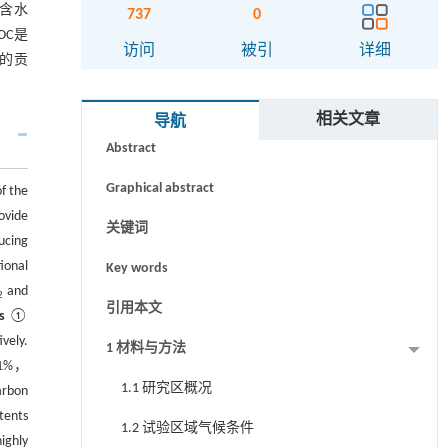
壤含水
737
0
OC是
访问
被引
详细
的贡
摘要
相关文章
导航
Abstract
Graphical abstract
f the
ovide
关键词
ucing
ional
Key words
and
2
引用本文
s
①
vely.
1 材料与方法
.01%，
1.1 研究区概况
arbon
tents
1.2 试验区域气候条件
ighly