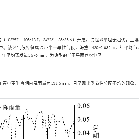
′—105°13′E，34°26′—35°35′N）开展。试验地平坦无起伏，土
气候特征属温带半干旱性气候，海拔1 420~2 032 m，年平均气温
，年平均蒸发量1 576 mm，为典型的半干旱雨养农业区。
3年春小麦生育期内降雨量为133.6 mm，且呈现出季节性分配不均的现象