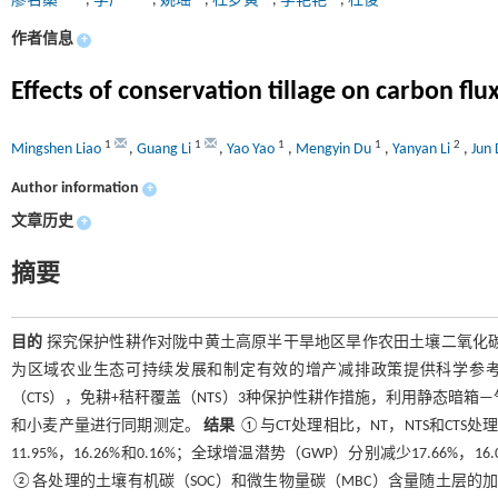
廖名燊
,
李广
,
姚瑶
,
杜梦寅
,
李艳艳
,
杜俊
作者信息
+
Effects of conservation tillage on carbon flux
1
1
1
1
2
Mingshen Liao
,
Guang Li
,
Yao Yao
,
Mengyin Du
,
Yanyan Li
,
Jun
Author information
+
文章历史
+
摘要
目的
探究保护性耕作对陇中黄土高原半干旱地区旱作农田土壤二氧化碳
为区域农业生态可持续发展和制定有效的增产减排政策提供科学参
（CTS），免耕+秸秆覆盖（NTS）3种保护性耕作措施，利用静态暗箱
和小麦产量进行同期测定。
结果
①与CT处理相比，NT，NTS和CTS处理
11.95%，16.26%和0.16%；全球增温潜势（GWP）分别减少17.66%，16
②各处理的土壤有机碳（SOC）和微生物量碳（MBC）含量随土层的加深呈减