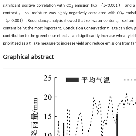
significant positive correlation with CO
emission flux （
p
<0.001） and a hi
2
contrast， soil moisture was highly negatively correlated with CO
emiss
2
（
p
<0.001）. Redundancy analysis showed that soil water content， soil tempe
content being the most important.
Conclusion
Conservation tillage can slow 
contribution to the greenhouse effect， and significantly increase wheat yie
prioritized as a tillage measure to increase yield and reduce emissions from far
Graphical abstract