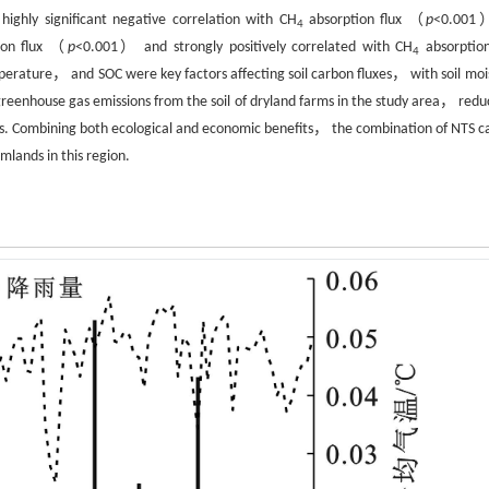
ghly significant negative correlation with CH
absorption flux （
p
<0.001）
4
ion flux （
p
<0.001） and strongly positively correlated with CH
absorption
4
rature， and SOC were key factors affecting soil carbon fluxes， with soil moi
greenhouse gas emissions from the soil of dryland farms in the study area， reduc
lds. Combining both ecological and economic benefits， the combination of NTS c
mlands in this region.