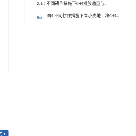
放通量与累积排放量动态变化
2.1.2 不同耕作措施下CH4排放通量与累
积吸收量动态分析
图4 不同耕作措施下春小麦地土壤CH4排
放通量与累积吸收量动态变化
2.2 不同耕作措施对土壤碳通量的全球
用于宽浓度范围高效捕集CO₂及低能耗再生的新
[1]
增温潜势、温室气体排放强度以及春小麦
型酮基IPDA相变吸收剂
表2 不同耕作措施下土壤碳通量的全球
产量的影响
Engineering
. 2026, Vol.58(3): 1-303
增温潜势、温室气体排放强度以及春小麦
2.3 保护性耕作对土壤理化性质的影响
https://doi.org/10.1016/j.eng.2025.05.008
产量的变化
2.3.1 不同耕作措施对土壤温度、含水量
用于背面供电网络的纯钌n-TSV加工与极致全干
[2]
法SOI晶圆减薄技术
的影响
图5 不同耕作措施下0—10 cm土层土壤
Engineering
. 2026, Vol.58(3): 1-303
https://doi.org/10.1016/j.eng.2025.10.026
温度变化
图6 不同耕作措施对土壤含水量的影响
甲醇法升级回收聚对苯二甲酸乙二酯塑料制备
[3]
2.3.2 不同耕作措施耕作对土壤有机碳、
乳酸和1,4-环己烷二甲酸
微生物量碳的影响
Engineering
. 2026, Vol.58(3): 1-303
图7 不同耕作措施对土壤有机碳含量的
https://doi.org/10.1016/j.eng.2026.02.015
影响
图8 不同耕作措施对土壤微生物量碳含
常压条件下CO₂与聚乙烯串联催化转化制备可分
[4]
量的影响
 ▾
离芳烃