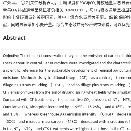
CT处理。 ③相关性分析表明，土壤温度和SOC与CO
排放通量呈极显著
2
量与CO
排放通量呈极显著负相关（
p
<0.001），与CH
吸收通量呈极显
2
4
影响土壤碳通量的关键因素，其中土壤含水量最为重要。
结论
保护性
献，同时显著增加小麦产量。综合生态效益与经济效益来看，可以优先
Abstract
Objective
The effects of conservation tillage on the emissions of carbon diox
Loess Plateau in central Gansu Province were investigated and the characteris
a scientific reference for the sustainable development of regional agricultur
emissions.
Methods
Using traditional tillage （CT） as a control， three 
tillage plus straw mulching （CTS）， and no-tillage plus straw mulching
CH
emission fluxes from the soil of dryland spring wheat fields while simult
4
Compared with CT treatment， the cumulative CO
emissions of NT， NTS
2
Cumulative CH
absorption increased by 11.95%， 16.26%， and 0.16%， re
4
and 1.5%， whereas greenhouse gas emission intensity （GHGI） decreas
（SOC） and microbial mass carbon （MBC） decreased with increasing soil de
in the NT， NTS， and CTS treatments were higher than those in the CT trea