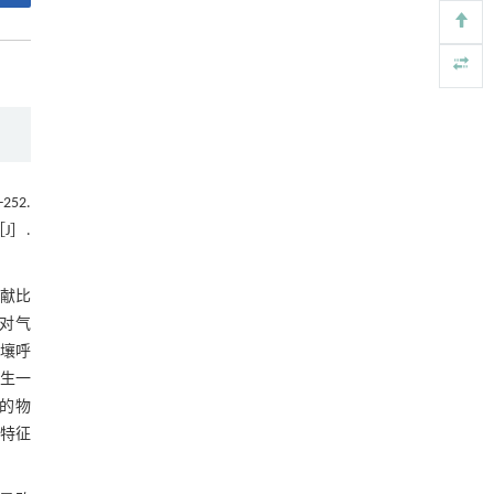
2.4 土壤理化性质对土壤碳通量的影响
Engineering
. 2026, Vol.58(3): 1-303
https://doi.org/10.1016/j.eng.2025.12.006
图9 土壤碳通量与土壤理化性质的关系
升级回收风力涡轮机叶片用环氧树脂制备高强
[5]
表3 土壤环境因子解释度的重要性排序
度黏合剂
Engineering
. 2026, Vol.58(3): 1-303
3 讨 论
https://doi.org/10.1016/j.eng.2026.02.011
3.1 不同耕作措施对农田土壤碳通量与
52.
小麦产量的影响
3.2 环境因素对土壤碳通量的影响
 ［J］.
4 结 论
献比
参考文献
对气
壤呼
基金资助
生一
的物
特征