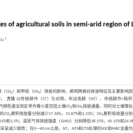
es of agricultural soils in semi-arid region of
1
 Du
（CO
）和甲烷（CH
）排放的影响，阐明两者的排放特征及主要影响因
2
4
考。
方法
以传统耕作（CT）为对照，布设免耕（NT）、传统耕作+秸
—气相色谱法测定旱作春小麦农田土壤CO
和CH
排放通量，同时对土壤理化
2
4
的CO
累积排放量分别减少17.34%，15.67%和1.52%；CH
累积吸收量分别
2
4
.01%和1.5%；温室气体排放强度（GHGI）分别降低38.15%，45.15%和24.9
少趋势；在0—40 cm土层，NT，NTS和CTS处理的SOC和MBC含量