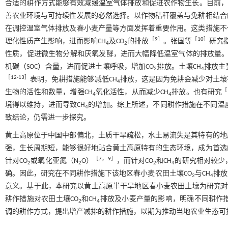
合适的耕作方式能够有效减缓温室气体排放和促进农作物生长。目前
善农业环境与可持续性发展的必然选择。以作物秸秆覆盖与免耕相结合
在调控温室气体排放及春小麦产量等方面发挥着重要作用。这类措施不
［
9
］
［
10
］
理化性质产生影响，进而影响CH
及CO
的排放
。张国等
研究
4
2
性质，促进微生物分解和厌氧发酵，进而大幅降低温室气体的排放量
机碳（SOC）含量，进而促进土壤呼吸，增加CO
排放。土壤CH
排放主
2
4
［
12
-
13
］
表明，免耕措施能够减低CH
排放，这是因为免耕会减少对土壤
4
［
生物的活性和数量，增强CH
氧化活性，从而减少CH
排放。也有研究
4
4
境得以维持，进而导致CH
的增加。综上所述，不同耕作措施在不同温
4
致结论，仍需进一步探究。
黄土高原位于中国中部偏北，土质干旱疏松，水土易流失是其特有的地
强，生长周期短，能够很好地贴合黄土高原特有的生态环境，成为首选
［
7
，
9
］
针对CO
或氧化亚氮（N
O）
，而针对CO
和CH
的研究相对较少
2
2
2
4
确。因此，研究在不同耕作措施下该地区春小麦农田土壤CO
与CH
排放
2
4
意义。基于此，本研究以黄土高原半干旱地区春小麦农田土壤为研究对
耕作措施对农田土壤CO
和CH
排放及小麦产量的影响，明确不同耕作措
2
4
调的耕作方式，提出增产减排的耕作措施，以期为推动当地农业生态可