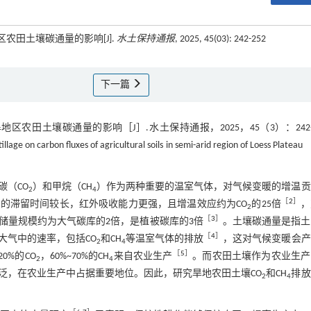
区农田土壤碳通量的影响[J].
水土保持通报
, 2025, 45(03): 242-252
下一篇
农田土壤碳通量的影响［J］.水土保持通报，2025，45（3）：242-2
lage on carbon fluxes of agricultural soils in semi-arid region of Loess Plateau
（CO
）和甲烷（CH
）作为两种重要的温室气体，对气候变暖的增温贡
2
4
［
2
］
的滞留时间较长，红外吸收能力更强，且增温效应约为CO
的25倍
，
2
［
3
］
储量规模约为大气碳库的2倍，是植被碳库的3倍
。土壤碳通量是指土
［
4
］
大气中的速率，包括CO
和CH
等温室气体的排放
，这对气候变暖会产
2
4
［
5
］
0%的CO
，60%~70%的CH
来自农业生产
。而农田土壤作为农业生产
2
4
泛，在农业生产中占据重要地位。因此，研究旱地农田土壤CO
和CH
排放
2
4