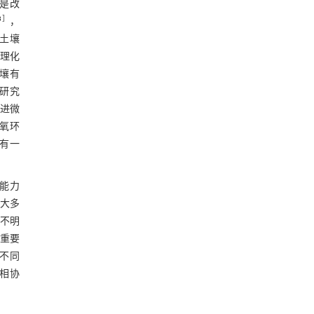
是改
8
］
，
土壤
理化
壤有
研究
进微
氧环
有一
能力
大多
不明
重要
不同
相协