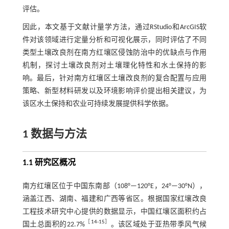
评估。
因此，本文基于文献计量学方法，通过RStudio和ArcGIS软
件对该领域进行定量分析和可视化展示，同时评估了不同
类型土壤改良剂在南方红壤区侵蚀防治中的优缺点与作用
机制，探讨土壤改良剂对土壤理化特性和水土保持的影
响。最后，针对南方红壤区土壤改良剂的复合配置与应用
策略、新型材料研发以及环境影响评价提出相关建议，为
该区水土保持和农业可持续发展提供科学依据。
1 数据与方法
1.1 研究区概况
南方红壤区位于中国东南部（108°—120°E，24°—30°N），
涵盖江西、湖南、福建和广西等省区。根据国家红壤改良
工程技术研究中心提供的数据显示，中国红壤区面积约占
［
14
-
15
］
国土总面积的22.7%
。该区域处于亚热带季风气候