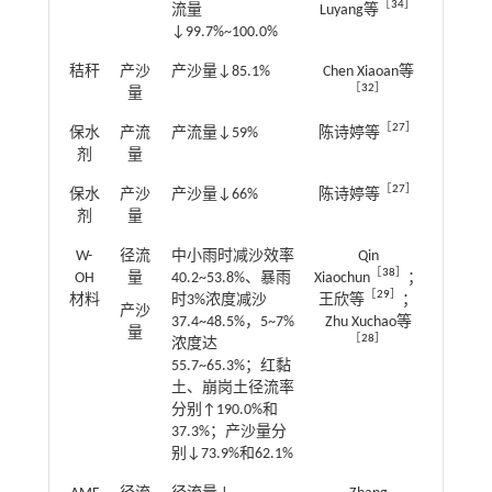
［
34
］
流量
Luyang等
↓99.7%~100.0%
秸秆
产沙
产沙量↓85.1%
Chen Xiaoan等
［
32
］
量
［
27
］
保水
产流
产流量↓59%
陈诗婷等
剂
量
［
27
］
保水
产沙
产沙量↓66%
陈诗婷等
剂
量
W-
径流
中小雨时减沙效率
Qin
［
38
］
OH
量
40.2~53.8%、暴雨
Xiaochun
；
［
29
］
材料
时3%浓度减沙
王欣等
；
产沙
37.4~48.5%，5~7%
Zhu Xuchao等
量
［
28
］
浓度达
55.7~65.3%；红黏
土、崩岗土径流率
分别↑190.0%和
37.3%；产沙量分
别↓73.9%和62.1%