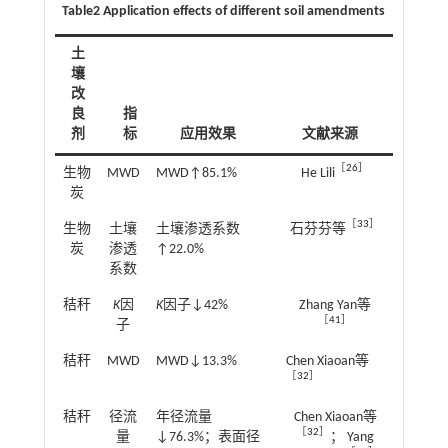
Table2 Application effects of different soil amendments
土
壤
改
良
指
剂
标
应用效果
文献来源
［
26
］
生物
MWD
MWD↑85.1%
He Lili
炭
［
33
］
生物
土壤
土壤渗透系数
石芬芬等
炭
渗透
↑22.0%
系数
秸秆
K
因
K
因子↓42%
Zhang Yan等
［
41
］
子
秸秆
MWD
MWD↓13.3%
Chen Xiaoan等
［
32
］
秸秆
径流
年径流量
Chen Xiaoan等
［
32
］
量
↓76.3%；表面径
； Yang