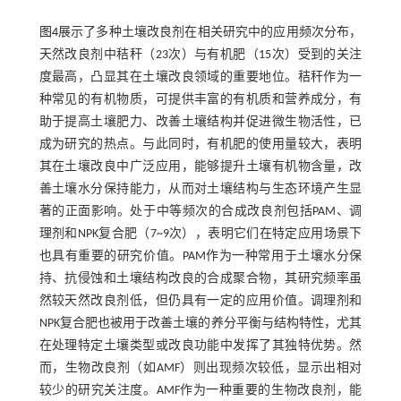
图4
展示了多种土壤改良剂在相关研究中的应用频次分布，
天然改良剂中秸秆（23次）与有机肥（15次）受到的关注
度最高，凸显其在土壤改良领域的重要地位。秸秆作为一
种常见的有机物质，可提供丰富的有机质和营养成分，有
助于提高土壤肥力、改善土壤结构并促进微生物活性，已
成为研究的热点。与此同时，有机肥的使用量较大，表明
其在土壤改良中广泛应用，能够提升土壤有机物含量，改
善土壤水分保持能力，从而对土壤结构与生态环境产生显
著的正面影响。处于中等频次的合成改良剂包括PAM、调
理剂和NPK复合肥（7~9次），表明它们在特定应用场景下
也具有重要的研究价值。PAM作为一种常用于土壤水分保
持、抗侵蚀和土壤结构改良的合成聚合物，其研究频率虽
然较天然改良剂低，但仍具有一定的应用价值。调理剂和
NPK复合肥也被用于改善土壤的养分平衡与结构特性，尤其
在处理特定土壤类型或改良功能中发挥了其独特优势。然
而，生物改良剂（如AMF）则出现频次较低，显示出相对
较少的研究关注度。AMF作为一种重要的生物改良剂，能