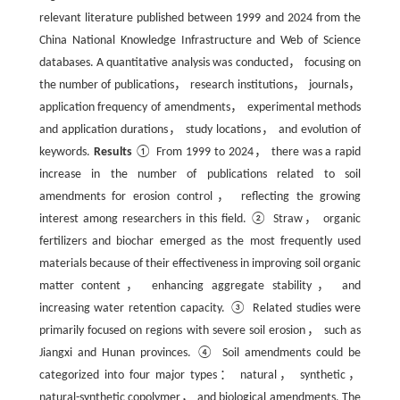
relevant literature published between 1999 and 2024 from the
China National Knowledge Infrastructure and Web of Science
databases. A quantitative analysis was conducted， focusing on
the number of publications， research institutions， journals，
application frequency of amendments， experimental methods
and application durations， study locations， and evolution of
keywords.
Results
① From 1999 to 2024， there was a rapid
increase in the number of publications related to soil
amendments for erosion control， reflecting the growing
interest among researchers in this field. ② Straw， organic
fertilizers and biochar emerged as the most frequently used
materials because of their effectiveness in improving soil organic
matter content， enhancing aggregate stability， and
increasing water retention capacity. ③ Related studies were
primarily focused on regions with severe soil erosion， such as
Jiangxi and Hunan provinces. ④ Soil amendments could be
categorized into four major types： natural， synthetic，
natural-synthetic copolymer， and biological amendments. The