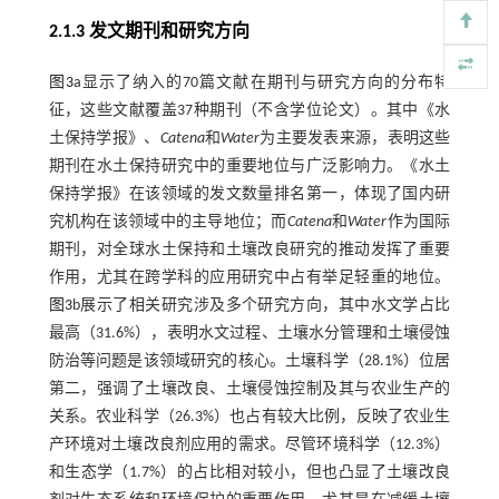
2.1.3 发文期刊和研究方向
图3
a显示了纳入的70篇文献在期刊与研究方向的分布特
征，这些文献覆盖37种期刊（不含学位论文）。其中《水
土保持学报》、
Catena
和
Water
为主要发表来源，表明这些
期刊在水土保持研究中的重要地位与广泛影响力。《水土
保持学报》在该领域的发文数量排名第一，体现了国内研
究机构在该领域中的主导地位；而
Catena
和
Water
作为国际
期刊，对全球水土保持和土壤改良研究的推动发挥了重要
作用，尤其在跨学科的应用研究中占有举足轻重的地位。
图3
b展示了相关研究涉及多个研究方向，其中水文学占比
最高（31.6%），表明水文过程、土壤水分管理和土壤侵蚀
防治等问题是该领域研究的核心。土壤科学（28.1%）位居
第二，强调了土壤改良、土壤侵蚀控制及其与农业生产的
关系。农业科学（26.3%）也占有较大比例，反映了农业生
产环境对土壤改良剂应用的需求。尽管环境科学（12.3%）
和生态学（1.7%）的占比相对较小，但也凸显了土壤改良