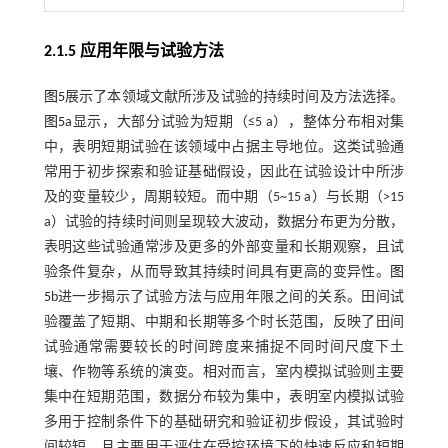
2.1.5 应用年限与试验方法
图5
展示了本领域文献所涉及试验的持续时间及方法选择。
图5
a显示，大部分试验为短期（≤5 a），整体分布相对集
中，表明短期试验在该领域中占据主导地位。这类试验通
常用于初步探索和验证基础假设，因此在试验设计中所涉
及的变量较少，周期较短。而中期（5~15 a）与长期（>15
a）试验的持续时间则呈现较大波动，数据分布更为分散，
表明这些试验通常涉及更多的外部变量和长期观察，且试
验条件复杂，从而导致其持续时间具有更高的变异性。
图
5
b进一步揭示了试验方法与应用年限之间的关系。田间试
验覆盖了短期、中期和长期等多个时长范围，反映了田间
试验通常需要较长的时间跨度来捕捉不同时间尺度下土
壤、作物等系统的演变。相对而言，室内模拟试验则主要
集中在短期范围，数据分布较为集中，表明室内模拟试验
多用于控制条件下的基础研究和验证初步假设，其试验时
间较短，且主要用于评估在受控环境下的快速反应和短期