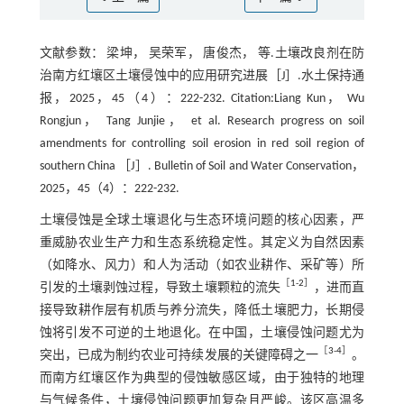
文献参数： 梁坤， 吴荣军， 唐俊杰， 等.土壤改良剂在防
治南方红壤区土壤侵蚀中的应用研究进展［J］.水土保持通
报，2025，45（4）：222-232. Citation:Liang Kun， Wu
Rongjun， Tang Junjie， et al. Research progress on soil
amendments for controlling soil erosion in red soil region of
southern China ［J］. Bulletin of Soil and Water Conservation，
2025，45（4）：222-232.
土壤侵蚀是全球土壤退化与生态环境问题的核心因素，严
重威胁农业生产力和生态系统稳定性。其定义为自然因素
（如降水、风力）和人为活动（如农业耕作、采矿等）所
［
1
-
2
］
引发的土壤剥蚀过程，导致土壤颗粒的流失
，进而直
接导致耕作层有机质与养分流失，降低土壤肥力，长期侵
蚀将引发不可逆的土地退化。在中国，土壤侵蚀问题尤为
［
3
-
4
］
突出，已成为制约农业可持续发展的关键障碍之一
。
而南方红壤区作为典型的侵蚀敏感区域，由于独特的地理
与气候条件，土壤侵蚀问题更加复杂且严峻。该区高温多