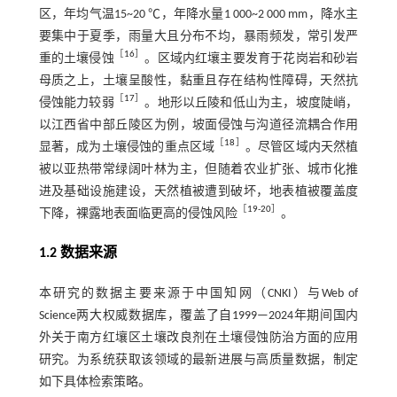
区，年均气温15~20 ℃，年降水量1 000~2 000 mm，降水主
要集中于夏季，雨量大且分布不均，暴雨频发，常引发严
［
16
］
重的土壤侵蚀
。区域内红壤主要发育于花岗岩和砂岩
母质之上，土壤呈酸性，黏重且存在结构性障碍，天然抗
［
17
］
侵蚀能力较弱
。地形以丘陵和低山为主，坡度陡峭，
以江西省中部丘陵区为例，坡面侵蚀与沟道径流耦合作用
［
18
］
显著，成为土壤侵蚀的重点区域
。尽管区域内天然植
被以亚热带常绿阔叶林为主，但随着农业扩张、城市化推
进及基础设施建设，天然植被遭到破坏，地表植被覆盖度
［
19
-
20
］
下降，裸露地表面临更高的侵蚀风险
。
1.2 数据来源
本研究的数据主要来源于中国知网（CNKI）与Web of
Science两大权威数据库，覆盖了自1999—2024年期间国内
外关于南方红壤区土壤改良剂在土壤侵蚀防治方面的应用
研究。为系统获取该领域的最新进展与高质量数据，制定
如下具体检索策略。