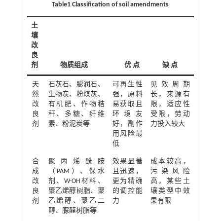
Table1 Classification of soil amendments
土
壤
改
良
剂
物质组成
优 点
缺 点
天
石灰石、膨润石、
可再生性
见效周期
然
生物炭、粉煤灰、
强，原料
长，来源有
改
有机肥、作物秸
易获取且
限，适应性
良
秆、多糖、纤维
环境友
受限，劳动
剂
素、粉泥炭等
好，副作
力投入较大
用风险最
低
合
聚丙烯酰胺
效果显著
成本较高，
成
（PAM）、保水
且迅速，
污染风险
改
剂、W-OH材料、
更为精确
高，某些土
良
聚乙烯醇树脂、聚
的调控能
壤类型中效
剂
乙烯醇、聚乙二
力
果有限
醇、脲醛树脂等