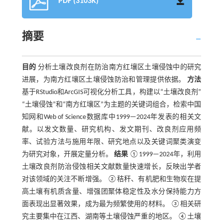
PDF (3103K)
摘要
目的
分析土壤改良剂在防治南方红壤区土壤侵蚀中的研究
进展，为南方红壤区土壤侵蚀防治和管理提供依据。
方法
基于RStudio和ArcGIS可视化分析工具，构建以“土壤改良剂”
“土壤侵蚀”和“南方红壤区”为主题的关键词组合，检索中国
知网和Web of Science数据库中1999—2024年发表的相关文
献。以发文数量、研究机构、发文期刊、改良剂应用频
率、试验方法与施用年限、研究地点以及关键词聚类演变
为研究对象，开展定量分析。
结果
①1999—2024年，利用
土壤改良剂防治侵蚀相关文献数量快速增长，反映出学者
对该领域的关注不断增强。 ②秸秆、有机肥和生物炭在提
高土壤有机质含量、增强团聚体稳定性及水分保持能力方
面表现出显著效果，成为最为频繁使用的材料。 ③相关研
究主要集中在江西、湖南等土壤侵蚀严重的地区。 ④土壤