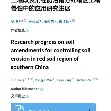
土壤改良剂在防治南方红壤区土壤
侵蚀中的应用研究进展
1
,
2
1
2
2
梁坤
,
吴荣军
,
唐俊杰
,
朱绪超
作者信息
+
Research progress on soil
amendments for controlling soil
erosion in red soil region of
southern China
1
,
2
1
2
2
Kun Liang
,
Rongjun Wu
,
Junjie Tang
,
Xuchao Zhu
Author information
+
文章历史
+