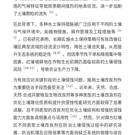
雨的气候特征导致雨季期间强烈的地表径流，进一步加剧
［
5
］
了土壤颗粒的流失
。
在此背景下，多种水土保持措施被广泛应用于不同的土壤
［
6
-
与气候环境中，如植物措施、耕作管理及工程措施等
7
］
。已有研究表明，长期实施水土保持策略可有效改善红
壤区典型流域的径流泥沙特性，降低土壤流失量，从而提
［
8
-
9
］
升生态系统的稳定性
。但因季节性干旱和降雨集中等
因素，红壤坡耕地在作物生长初期仍面临较高的土壤侵蚀
［
10
-
11
］
风险
，导致农业生产力下降。
为有效应对关键阶段的土壤侵蚀问题，施用土壤改良剂作
［
12
］
为重要防治手段而备受关注
。近年来，天然、合成、
天然-合成共聚物及生物改良剂等多种类型的土壤改良剂在
优化土壤理化性质和提升抗侵蚀性能研究方面取得了显著
进展，且不同类型的改良剂在优化土壤结构和增强抗侵蚀
［
13
］
能力方面各具侧重点与适用性
。然而，针对南方红壤
区不同类型土壤改良剂在防治土壤侵蚀过程中的研究进
展、防治机理及应用效果等方面尚缺乏系统的梳理与综合