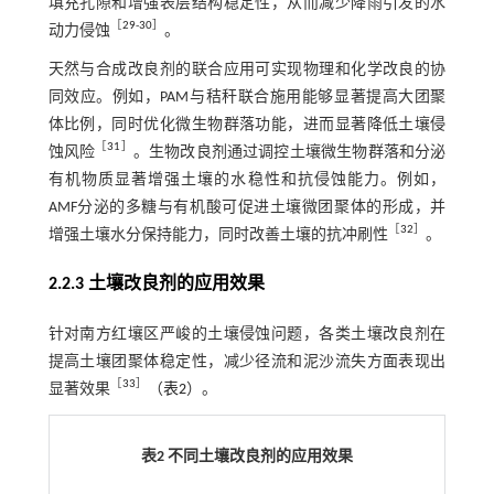
填充孔隙和增强表层结构稳定性，从而减少降雨引发的水
［
29
-
30
］
动力侵蚀
。
天然与合成改良剂的联合应用可实现物理和化学改良的协
同效应。例如，PAM与秸秆联合施用能够显著提高大团聚
体比例，同时优化微生物群落功能，进而显著降低土壤侵
［
31
］
蚀风险
。生物改良剂通过调控土壤微生物群落和分泌
有机物质显著增强土壤的水稳性和抗侵蚀能力。例如，
AMF分泌的多糖与有机酸可促进土壤微团聚体的形成，并
［
32
］
增强土壤水分保持能力，同时改善土壤的抗冲刷性
。
2.2.3 土壤改良剂的应用效果
针对南方红壤区严峻的土壤侵蚀问题，各类土壤改良剂在
提高土壤团聚体稳定性，减少径流和泥沙流失方面表现出
［
33
］
显著效果
（
表2
）。
表2 不同土壤改良剂的应用效果