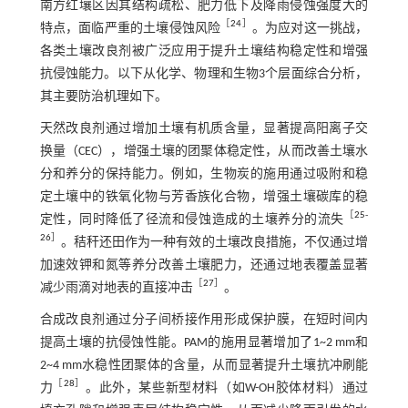
南方红壤区因其结构疏松、肥力低下及降雨侵蚀强度大的
［
24
］
特点，面临严重的土壤侵蚀风险
。为应对这一挑战，
各类土壤改良剂被广泛应用于提升土壤结构稳定性和增强
抗侵蚀能力。以下从化学、物理和生物3个层面综合分析，
其主要防治机理如下。
天然改良剂通过增加土壤有机质含量，显著提高阳离子交
换量（CEC），增强土壤的团聚体稳定性，从而改善土壤水
分和养分的保持能力。例如，生物炭的施用通过吸附和稳
定土壤中的铁氧化物与芳香族化合物，增强土壤碳库的稳
［
25
-
定性，同时降低了径流和侵蚀造成的土壤养分的流失
26
］
。秸秆还田作为一种有效的土壤改良措施，不仅通过增
加速效钾和氮等养分改善土壤肥力，还通过地表覆盖显著
［
27
］
减少雨滴对地表的直接冲击
。
合成改良剂通过分子间桥接作用形成保护膜，在短时间内
提高土壤的抗侵蚀性能。PAM的施用显著增加了1~2 mm和
2~4 mm水稳性团聚体的含量，从而显著提升土壤抗冲刷能
［
28
］
力
。此外，某些新型材料（如W-OH胶体材料）通过