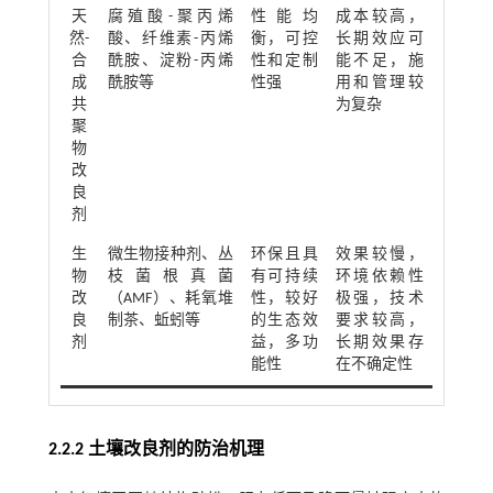
天
腐殖酸-聚丙烯
性能均
成本较高，
然-
酸、纤维素-丙烯
衡，可控
长期效应可
合
酰胺、淀粉-丙烯
性和定制
能不足，施
成
酰胺等
性强
用和管理较
共
为复杂
聚
物
改
良
剂
生
微生物接种剂、丛
环保且具
效果较慢，
物
枝菌根真菌
有可持续
环境依赖性
改
（AMF）、耗氧堆
性，较好
极强，技术
良
制茶、蚯蚓等
的生态效
要求较高，
剂
益，多功
长期效果存
能性
在不确定性
2.2.2 土壤改良剂的防治机理