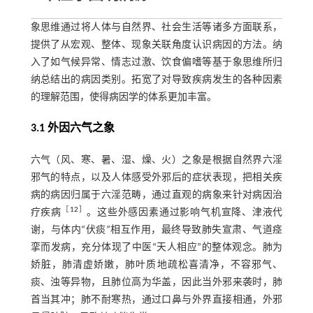
象思维通过将人体与自然界、社会生活等诸多方面联系，
提供了从宏观、整体、现象关联角度认识病因的方法。纳
入了如气候异常、情志过激、饮食偏嗜等基于象思维所归
纳总结出的病因类别。拓宽了对导致疾病发生的各种因素
的理解范围，使得病因学的体系更加丰富。
3.1 外因六气之象
六气（风、寒、暑、湿、燥、火）之象是根据自然界六淫
邪气的特点，以及人体感受外邪后的症状表现，把相关疾
病的病因归属于六淫范畴，通过直观的病象来针对病因治
［
12
］
疗疾病
。这些外感因素通过影响气机宣降、津液代
谢，与体内“伏痰”相互作用，最终导致肺失宣肃、气道痉
挛而发病，充分体现了中医“天人相应”的整体观念。肺为
娇脏，肺清虚娇嫩，肺叶质地疏松喜清净，不容邪气、
痰、浊等异物，且肺位高为华盖，因此当外邪来袭时，肺
首当其冲；肺不耐寒热，通过口鼻与外界直接相通，外邪