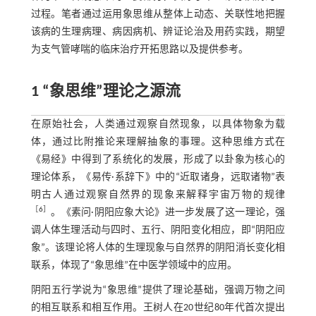
过程。笔者通过运用象思维从整体上动态、关联性地把握
该病的生理病理、病因病机、辨证论治及用药实践，期望
为支气管哮喘的临床治疗开拓思路以及提供参考。
1 “象思维”理论之源流
在原始社会，人类通过观察自然现象，以具体物象为载
体，通过比附推论来理解抽象的事理。这种思维方式在
《易经》中得到了系统化的发展，形成了以卦象为核心的
理论体系，《易传·系辞下》中的“近取诸身，远取诸物”表
明古人通过观察自然界的现象来解释宇宙万物的规律
［
6
］
。《素问·阴阳应象大论》进一步发展了这一理论，强
调人体生理活动与四时、五行、阴阳变化相应，即“阴阳应
象”。该理论将人体的生理现象与自然界的阴阳消长变化相
联系，体现了“象思维”在中医学领域中的应用。
阴阳五行学说为“象思维”提供了理论基础，强调万物之间
的相互联系和相互作用。王树人在20世纪80年代首次提出