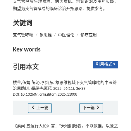
支气管哮喘生理病理、病因病机、辨证论治及用药实践，
期望为支气管哮喘的临床诊治开拓思路、提供参考。
关键词
支气管哮喘
/
象思维
/
中医理论
/
诊疗应用
Key words
引用格式 ▾
引用本文
楼莹,伍娟,陈沁,李灿东. 象思维视域下支气管哮喘的中医辨
治思路[J].
福建中医药
, 2025, 56(11): 36-39
DOI:10.13260/j.cnki.jfjtcm.2025.11008
上一篇
下一篇
《素问·五运行大论》言：“天地阴阳者，不以数推，以象之