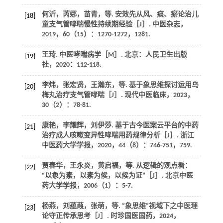
何沂，芮娜，苗青，
等
. 安效先从风、痰、瘀论治儿
[18]
童支气管哮喘慢性持续期经验［J］.
中医杂志
，
2019
，
60
（15）：1270-1272，1281.
王琦.
中医哮喘病学
［M］. 北京：人民卫生出版
[19]
社，
2020
：112-118.
李炜，张宏贤，王瀚东，
等
. 基于象思维探讨运用乌
[20]
梅丸治疗支气管哮喘［J］.
现代中医临床
，
2023
，
30
（2）：78-81.
康艳，李耀辉，刘伊莎. 基于古今医案云平台的中药
[21]
治疗成人咳嗽变异性哮喘用药规律分析［J］.
浙江
中医药大学学报
，
2020
，
44
（8）：746-751，759.
贾春华，王永炎，黄启福，
等
. 从逻辑的观点看：
[22]
“以象为素，以素为候，以候为证”［J］.
北京中医
药大学学报
，
2006
（1）：5-7.
杨燕，刘蕴葭，张萌，
等
. “象思维”视域下之中医理
[23]
论守正传承思考［J］.
时珍国医国药
，
2024
，