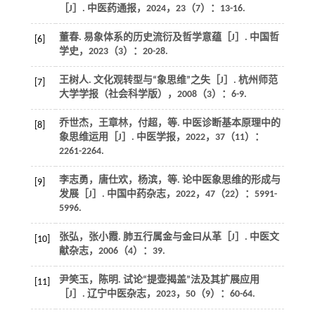
［J］.
中医药通报
，
2024
，
23
（7）：13-16.
董春. 易象体系的历史流衍及哲学意蕴［J］.
中国哲
[6]
学史
，
2023
（3）：20-28.
王树人. 文化观转型与“象思维”之失［J］.
杭州师范
[7]
大学学报（社会科学版）
，
2008
（3）：6-9.
乔世杰，王章林，付超，
等
. 中医诊断基本原理中的
[8]
象思维运用［J］.
中医学报
，
2022
，
37
（11）：
2261-2264.
李志勇，唐仕欢，杨滨，
等
. 论中医象思维的形成与
[9]
发展［J］.
中国中药杂志
，
2022
，
47
（22）：5991-
5996.
张弘，张小霞. 肺五行属金与金曰从革［J］.
中医文
[10]
献杂志
，
2006
（4）：39.
尹笑玉，陈明. 试论“提壶揭盖”法及其扩展应用
[11]
［J］.
辽宁中医杂志
，
2023
，
50
（9）：60-64.