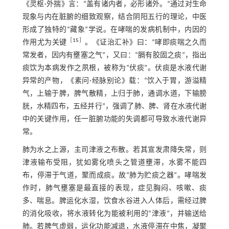
《灵枢·外揣》言：“盖有诸内者，必形诸外。”通过对生命
现象与内在脏腑的细致观察，结合阴阳五行的理论，中医
形成了独特的“藏象”学说。在哮喘的发病机制中，内因的
［
15
］
作用尤为关键
。《证治汇补》曰：“哮即痰喘之久而
常发者，因内有壅塞之气”，又曰：“膈有胶固之痰”，指出
痰饮为本病发作之夙根，被称为“伏痰”。伏痰是水液代谢
异常的产物，《素问·经脉别论》载：“饮入于胃，游溢精
气，上输于脾，脾气散精，上归于肺，通调水道，下输膀
胱，水精四布，五经并行”，强调了肺、脾、肾在水液代谢
中的关键作用，任一脏腑功能的失调都可导致水液代谢异
常。
肺为水之上源，主司津液之布散。若其宣发肃降失常，则
津液输布受阻，犹如雾化喷头之管道壅滞，水雾不能四
布，停滞于气道，聚而成痰。故“肺为贮痰之器”。哮喘发
作时，肺气壅塞是最直接的表现，症见胸闷、咳嗽、痰
多、喘息。脾运化水湿，饮食水谷进入人体后，需经过脾
的消化吸收，将水液转化为能被利用的“津液”，并输送给
肺。若脾气虚弱，运化功能减退，水液停滞在中焦，凝聚