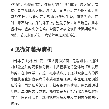
成“湿”，积聚成“饮”，炼稠为“痰”，故“脾为生痰之源”，哮
病患者常见脾虚之象。肾主水，司气化。若肾阳亏虚，则
温煦无权，气化失司，致水液代谢失常，停聚为饮。同
时，肾不纳气，则气浮于上，逆乱于肺，加重喘息。此本
虚标实、虚实夹杂之候，常见于哮病之慢性迁延期或重症
阶段，亦是伏痰难祛、病情缠绵之关键所在。
4 见微知著探病机
《韩非子·说林上》云：“圣人见微知萌，见端知末。”通过
对细微之处的观察和分析，来把握事物的整体特征和发展
趋势。在中医学中，这一概念被应用于通过观察患者的微
小症状变化洞察疾病的本质和发展规律。中医临床强调辨
证论治，而辨证的关键在于把握疾病的病机。象思维通过
形象、生动的类比方式，能将复杂的病机转化为易理解的
“象”，医者可以更直观地把握疾病发生发展的内在缘由和
过程。