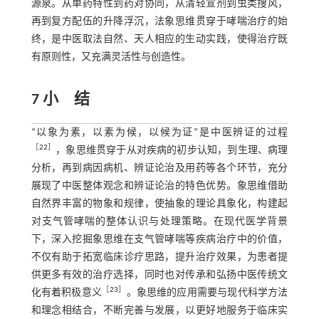
源泉。从单药特性到药对协同，从清轻宣剂到虫类搜风，
再到复方配伍的升降浮沉，法象思维贯穿于哮喘治疗的始
终，是中医取法自然、天人相应的生动实践，使得治疗既
有原则性，又充满灵活性与创造性。
7 小 结
“以象为素，以素为候，以候为证”是中医辨证的过程
［
22
］
，象思维贯穿于从对疾病的初步认知，到生理、病理
分析，再到病因病机、辨证论治及用药等各个环节，充分
展现了中医整体观念和辨证论治的特色优势。象思维借助
自然界丰富的物象和规律，使抽象的理论具象化，构建起
对支气管哮喘的整体认识与处理策略。在现代医学背景
下，深入挖掘象思维在支气管哮喘等疾病治疗中的价值，
不仅有助于拓宽临床诊疗思路，提升治疗效果，为患者提
供更多有效的治疗选择，同时也对传承和弘扬中医传统文
［
23
］
化有着积极意义
。象思维的应用需要与现代科学方法
和理念相结合，不断完善与发展，以更好地服务于临床实