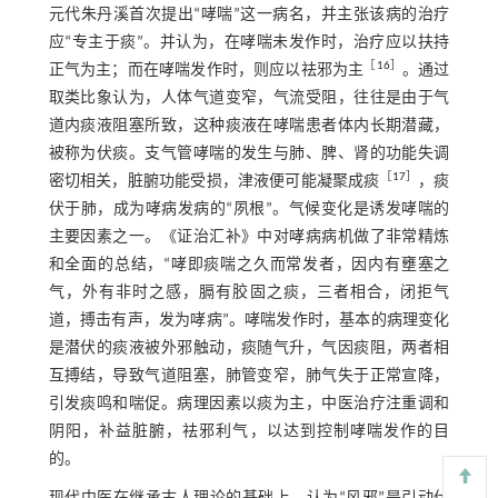
元代朱丹溪首次提出“哮喘”这一病名，并主张该病的治疗
应“专主于痰”。并认为，在哮喘未发作时，治疗应以扶持
［
16
］
正气为主；而在哮喘发作时，则应以祛邪为主
。通过
取类比象认为，人体气道变窄，气流受阻，往往是由于气
道内痰液阻塞所致，这种痰液在哮喘患者体内长期潜藏，
被称为伏痰。支气管哮喘的发生与肺、脾、肾的功能失调
［
17
］
密切相关，脏腑功能受损，津液便可能凝聚成痰
，痰
伏于肺，成为哮病发病的“夙根”。气候变化是诱发哮喘的
主要因素之一。《证治汇补》中对哮病病机做了非常精炼
和全面的总结，“哮即痰喘之久而常发者，因内有壅塞之
气，外有非时之感，膈有胶固之痰，三者相合，闭拒气
道，搏击有声，发为哮病”。哮喘发作时，基本的病理变化
是潜伏的痰液被外邪触动，痰随气升，气因痰阻，两者相
互搏结，导致气道阻塞，肺管变窄，肺气失于正常宣降，
引发痰鸣和喘促。病理因素以痰为主，中医治疗注重调和
阴阳，补益脏腑，祛邪利气，以达到控制哮喘发作的目
的。