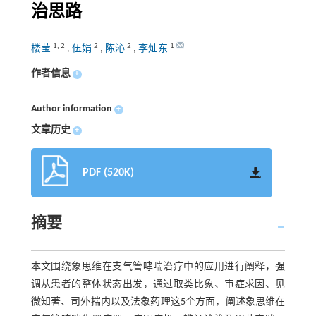
治思路
1
,
2
2
2
1
楼莹
,
伍娟
,
陈沁
,
李灿东
作者信息
+
Author information
+
文章历史
+
PDF (520K)
摘要
本文围绕象思维在支气管哮喘治疗中的应用进行阐释，强
调从患者的整体状态出发，通过取类比象、审症求因、见
微知著、司外揣内以及法象药理这5个方面，阐述象思维在