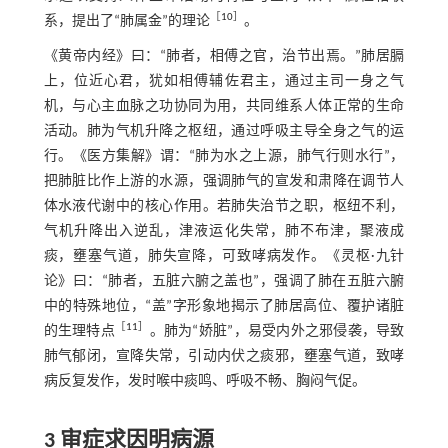
［
10
］
系，提出了“肺属金”的理论
。
《黄帝内经》曰：“肺者，相傅之官，治节出焉。”肺居膈
上，位近心君，犹如相傅辅佐君主，通过主司一身之气
机，与心主血脉之功协同为用，共同维系人体正常的生命
活动。肺为气机升降之枢纽，通过呼吸主导全身之气的运
行。《医方集解》谓：“肺为水之上源，肺气行则水行”，
把肺脏比作上游的水源，强调肺气的宣发和肃降在调节人
体水液代谢中的核心作用。若肺失治节之职，枢纽不利，
气机升降出入逆乱，津液运化失常，肺不布津，聚液成
痰，壅塞气道，肺失宣降，可致哮病发作。《灵枢·九针
论》曰：“肺者，五脏六腑之盖也”，强调了肺在五脏六腑
中的特殊地位，“盖”字形象地揭示了肺居高位、覆护诸脏
［
11
］
的生理特点
。肺为“娇脏”，易受内外之邪侵袭，导致
肺气郁闭，宣降失常，引动内伏之痰邪，壅塞气道，致哮
病反复发作，发时喉中痰鸣、呼吸不畅、胸闷气促。
3 审症求因明病源