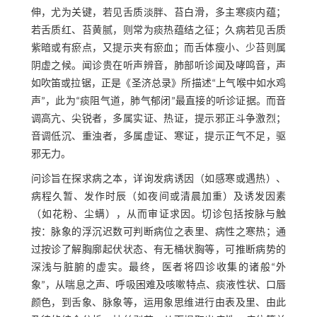
伸，尤为关键，若见舌质淡胖、苔白滑，多主寒痰内蕴；
若舌质红、苔黄腻，则常为痰热蕴结之征；久病若见舌质
紫暗或有瘀点，又提示夹有瘀血；而舌体瘦小、少苔则属
阴虚之候。闻诊贵在听声辨音，肺部听诊闻及哮鸣音，声
如吹笛或拉锯，正是《圣济总录》所描述“上气喉中如水鸡
声”，此为“痰阻气道，肺气郁闭”最直接的听诊证据。而音
调高亢、尖锐者，多属实证、热证，提示邪正斗争激烈；
音调低沉、重浊者，多属虚证、寒证，提示正气不足，驱
邪无力。
问诊旨在探求病之本，详询发病诱因（如感寒或遇热）、
病程久暂、发作时辰（如夜间或清晨加重）及诱发因素
（如花粉、尘螨），从而审证求因。切诊包括按脉与触
按：脉象的浮沉迟数可判断病位之表里、病性之寒热；通
过按诊了解胸廓起伏状态、有无桶状胸等，可推断病势的
深浅与脏腑的虚实。最终，医者将四诊收集的诸般“外
象”，从喘息之声、呼吸困难及咳嗽特点、痰液性状、口唇
颜色，到舌象、脉象等，运用象思维进行由表及里、由此