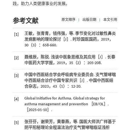
践，助力人类健康事业的发展。
参考文献
原文顺序
|
出版日期
|
本文引用
王敏，张青青，钱伟强，
等
. 季节变化对过敏性鼻炎
[1]
发病影响的理论探讨［J］.
时珍国医国药
，
2019
，
30
（3）：658-660.
聂维辰，陈锐. 浅谈中医象思维及其应用［J］.
长春
[2]
中医药大学学报
，
2019
，
35
（2）：205-208.
中国中西医结合学会呼吸病专业委员会. 支气管哮喘
[3]
中西医结合诊疗中国专家共识［J］.
中国中西医结
合杂志
，
2023
，
43
（1）：12-20.
Global Initiative for Asthma. Global strategy for
[4]
asthma management and prevention ［EB/OL］.
［2025-01-10］.
张芬芬，谢荣芳，黄春燕，
等
. 国医大师洪广祥基于
[5]
阴平阳秘理论全程温法治疗支气管哮喘临证浅析