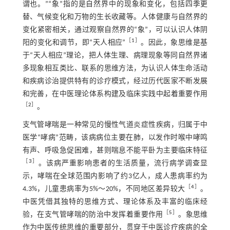
谓也。”“象”指的是自然界中的现象和变化，包括四季更
替、气候变化和万物的生长收藏等。人体健康与自然界的
变化紧密相关，通过观察自然界的“象”，可以认识人体阴
［
1
］
阳的变化和调节，即“天人相应”
。因此，象思维是基
于“天人相应”理论，把人体生理、病理现象等同自然界诸
多现象相互类比、联系的思维方法，为认识人体生命活动
和疾病诊治提供特有的诊疗模式，经过历代医家不断发展
和完善，在中医理论体系构建及临床实践中起着重要作用
［
2
］
。
支气管哮喘是一种常见的慢性气道炎症性疾病，归属于中
医学“哮病”范畴，该病病位主要在肺，以发作时喉中哮鸣
有声、呼吸急促困难，甚则喘息不能平卧为主要临床特征
［
3
］
。该病严重影响患者的生活质量，流行病学调查显
示，哮喘在全球范围内影响了约3亿人，成人患病率约为
［
4
］
4.3%，儿童患病率为5%～20%，不同地区差异较大
。
中医凭借其独特的思维方式、理论体系及丰富的临床经
［
5
］
验，在支气管哮喘的防治中发挥着重要作用
。象思维
作为中医传统思维的重要部分，贯穿于中医诊疗疾病的全