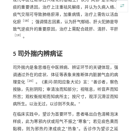
现代中医在继承古人理论的基础上，认为“风邪”是引动伏
痰的重要诱因，治疗上注重祛风解痉，并认为久病入络、
痰气交阻可导致肺络瘀滞，加重病情，治疗上需佐以活血
［
18
］
化瘀
；强调情志因素，认为肝气郁结、肝火犯肺是导
致气逆痰升的重要原因，治疗上需配合疏肝、清肝、平肝
［
19
］
。
5 司外揣内辨病证
司外揣内是象思维在中医辨病、辨证环节的关键体现，强
调通过外在的症状、体征等表象来推断体内脏腑气血的病
［
20
］
理变化
。《素问·阴阳应象大论》言：“善诊者，察色
按脉，先别阴阳；审清浊而知部分；视喘息，听音声而知
所苦；观权衡规矩而知病所主；按尺寸，观浮沉滑涩而知
病所生。以治无过，以诊则不失矣。”
在临床实践中，望诊为首要环节，患者咯出白色清稀泡沫
样痰，此为寒邪内伏或阳气不振之“寒象”；若见痰色黄而
黏稠，则为邪热灼津成痰之“热象”。舌诊作为望诊之延