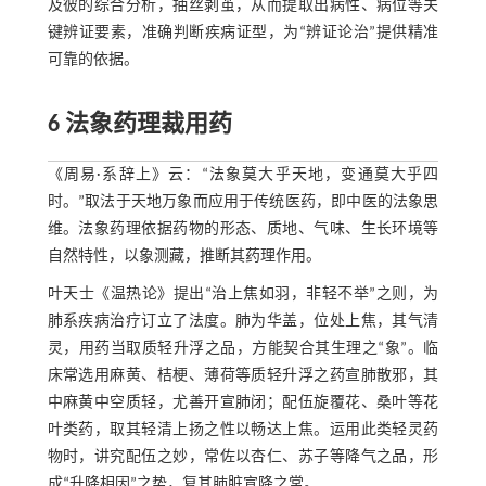
及彼的综合分析，抽丝剥茧，从而提取出病性、病位等关
键辨证要素，准确判断疾病证型，为“辨证论治”提供精准
可靠的依据。
6 法象药理裁用药
《周易·系辞上》云：“法象莫大乎天地，变通莫大乎四
时。”取法于天地万象而应用于传统医药，即中医的法象思
维。法象药理依据药物的形态、质地、气味、生长环境等
自然特性，以象测藏，推断其药理作用。
叶天士《温热论》提出“治上焦如羽，非轻不举”之则，为
肺系疾病治疗订立了法度。肺为华盖，位处上焦，其气清
灵，用药当取质轻升浮之品，方能契合其生理之“象”。临
床常选用麻黄、桔梗、薄荷等质轻升浮之药宣肺散邪，其
中麻黄中空质轻，尤善开宣肺闭；配伍旋覆花、桑叶等花
叶类药，取其轻清上扬之性以畅达上焦。运用此类轻灵药
物时，讲究配伍之妙，常佐以杏仁、苏子等降气之品，形
成“升降相因”之势，复其肺脏宣降之常。