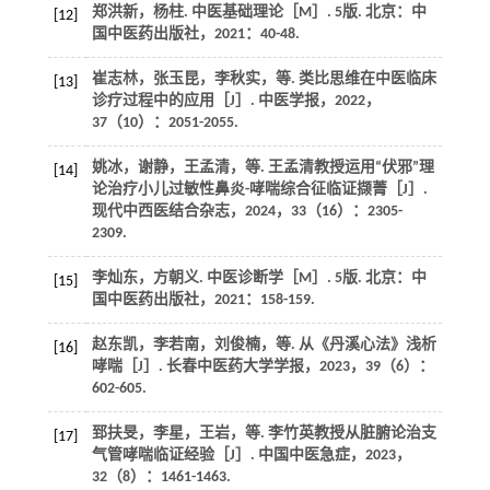
郑洪新，杨柱.
中医基础理论
［M］. 5版. 北京：中
[12]
国中医药出版社，
2021
：40-48.
崔志林，张玉昆，李秋实，
等
. 类比思维在中医临床
[13]
诊疗过程中的应用［J］.
中医学报
，
2022
，
37
（10）：2051-2055.
姚冰，谢静，王孟清，
等
. 王孟清教授运用“伏邪”理
[14]
论治疗小儿过敏性鼻炎-哮喘综合征临证撷菁［J］.
现代中西医结合杂志
，
2024
，
33
（16）：2305-
2309.
李灿东，方朝义.
中医诊断学
［M］. 5版. 北京：中
[15]
国中医药出版社，
2021
：158-159.
赵东凯，李若南，刘俊楠，
等
. 从《丹溪心法》浅析
[16]
哮喘［J］.
长春中医药大学学报
，
2023
，
39
（6）：
602-605.
郅扶旻，李星，王岩，
等
. 李竹英教授从脏腑论治支
[17]
气管哮喘临证经验［J］.
中国中医急症
，
2023
，
32
（8）：1461-1463.