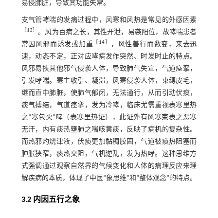
易侵肺脏，导致其功能失常。
支气管哮喘的发病过程中，风寒和风热是常见的外感因素
［
13
］
。风为百病之长，其性开泄，易袭阳位，故哮喘患者
［
14
］
常因风邪而诱发或加重
，风性善行而数变，来去迅
速，动态不定，正对应哮病发作突然、时发时止的特点。
风邪易挟其他邪气侵袭人体，导致肺气失宣，气道痉挛，
引发哮喘。寒主收引、凝滞，风寒侵袭人体，束缚皮毛，
继而直中肺脏，使肺气郁闭，无法通行，从而引动伏痰，
痰气搏结，气道痉挛，发为冷哮，临床尤需重视表寒里热
之“寒包火”哮（表寒里热证），此证外有风寒束表之恶寒
无汗，内有痰热壅肺之喘咳黄痰，反映了病机的复杂性。
而热邪灼烧津液，伏痰更加黏稠胶固，气道被痰热阻塞而
肿胀狭窄，痰热交阻，气机逆乱，发为热哮。这种思维方
式强调通过观察自然界的气候变化和人体的病理反应来理
解疾病的本质，体现了中医“象思维”和“整体观念”的特点。
3.2 内因五行之象