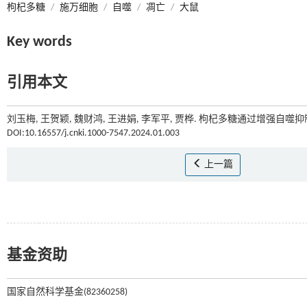
枸杞多糖
/
施万细胞
/
自噬
/
凋亡
/
大鼠
Key words
引用本文
刘玉梅, 王贺颖, 魏财鸿, 王进娟, 李军平, 贾桦. 枸杞多糖通过增强自噬
DOI:10.16557/j.cnki.1000-7547.2024.01.003
上一篇
基金资助
国家自然科学基金(82360258)