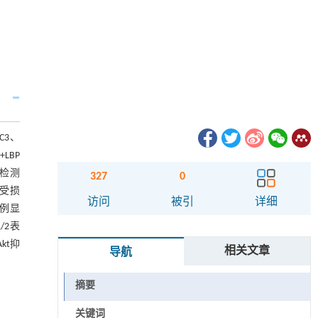
C3、
+LBP
色检测
327
0
时受损
访问
被引
详细
胞比例显
/2表
kt抑
相关文章
导航
摘要
关键词