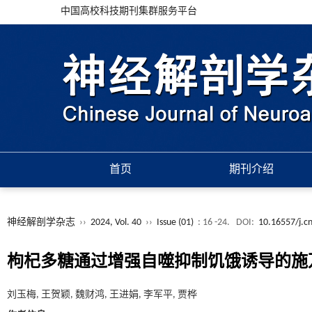
中国高校科技期刊集群服务平台
首页
期刊介绍
神经解剖学杂志
››
2024, Vol. 40
››
Issue (01)
: 16 -24.
DOI:
10.16557/j.c
枸杞多糖通过增强自噬抑制饥饿诱导的施
刘玉梅, 王贺颖, 魏财鸿, 王进娟, 李军平, 贾桦