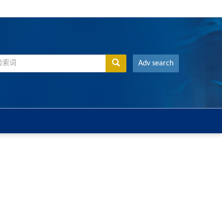
Adv search