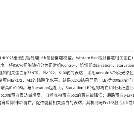
SC96细胞饥饿处理12 h制备自噬模型，Western Blot检测自噬相关蛋白L
度。将RSC96细胞随机分为正常组(Control)、饥饿组(Starvation)、Starvation
相关蛋白(p75NTR、PMP22、S100β)的表达；采用Annexin V/PI荧光染
Erk1/2、Akt的磷酸化水平。结果:CCK8结果显示，LBP为300μg/ml
显著增高(P<0.05)。与Starvation组相比，Starvation+LBP组的凋亡和坏死细
2、S100β蛋白表达量增高，自噬底物蛋白p62的表达量降低；通路蛋白p-Erk1
强细胞自噬抑制SCs凋亡，促进髓鞘相关蛋白的表达，其机制与Erk1/2激活和/或A