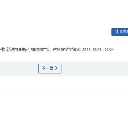
引用格式
抑制饥饿诱导的施万细胞凋亡[J].
神经解剖学杂志
, 2024, 40(01): 16-24
下一篇