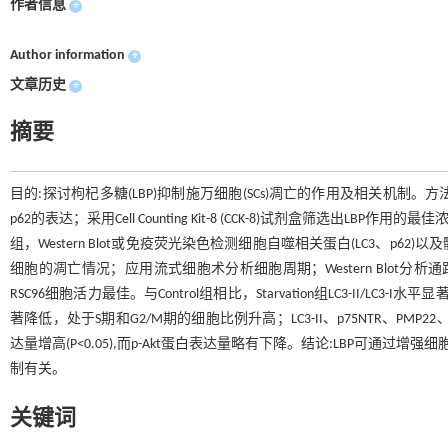
作者信息
+
Author information
+
文章历史
+
摘要
目的:探讨枸杞多糖(LBP)抑制施万细胞(SCs)凋亡的作用及相关机制。方法:R
p62的表达；采用Cell Counting Kit-8 (CCK-8)试剂盒筛选出LBP作用的最佳浓
组，Western Blot或免疫荧光染色检测细胞自噬相关蛋白(LC3、p62)以及髓鞘
细胞的凋亡情况；应用流式细胞术分析细胞周期；Western Blot分析通路蛋白
RSC96细胞活力最佳。与Control组相比，Starvation组LC3-II/LC3-I水平
著降低，处于S期和G2/M期的细胞比例升高；LC3-II、p75NTR、PMP2
达量增高(P<0.05),而p-Akt蛋白表达量略有下降。结论:LBP可通过增
制有关。
关键词