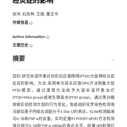
经炎症的影响
张冲, 石佐林, 王振, 董玉书
作者信息
+
Author information
+
文章历史
+
摘要
目的:研究米诺环素对创伤后应激障碍(PTSD)大鼠神经炎症
反应的影响。方法:采用单次延长应激(SPS)方法制备大鼠
PTSD模型，通过灌胃方法给予大鼠米诺环素治疗
(PTSD+Mino group)或者生理盐水(PTSD group)。通过黑白箱
穿梭实验检测大鼠的行为变化，免疫组织化学染色检测海
马部位离子钙结合适配分子1 (Iba-1)的表达，ELISA检测脑海
马IL-1β和TNF-α的含量，实时定量RT-PCR(RT-qPCR)方法检测
海马部位IL-1β和TNF-α mRNA的表达水平。结果:SPS刺激后