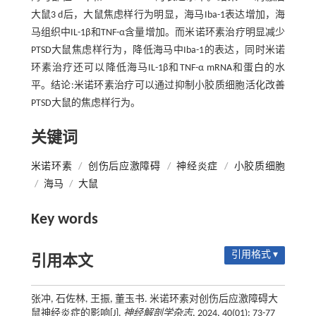
大鼠3 d后，大鼠焦虑样行为明显，海马Iba-1表达增加，海
马组织中IL-1β和TNF-α含量增加。而米诺环素治疗明显减少
PTSD大鼠焦虑样行为，降低海马中Iba-1的表达，同时米诺
环素治疗还可以降低海马IL-1β和TNF-α mRNA和蛋白的水
平。结论:米诺环素治疗可以通过抑制小胶质细胞活化改善
PTSD大鼠的焦虑样行为。
关键词
米诺环素
/
创伤后应激障碍
/
神经炎症
/
小胶质细胞
/
海马
/
大鼠
Key words
引用格式 ▾
引用本文
张冲, 石佐林, 王振, 董玉书. 米诺环素对创伤后应激障碍大
鼠神经炎症的影响[J].
神经解剖学杂志
, 2024, 40(01): 73-77