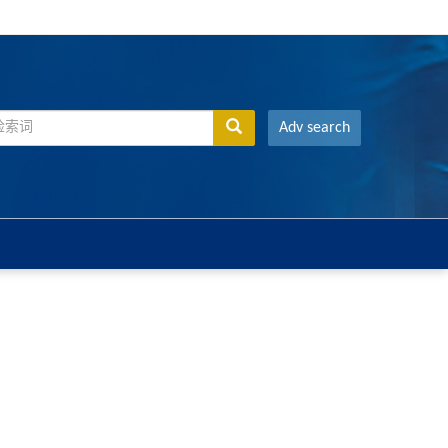
Adv search