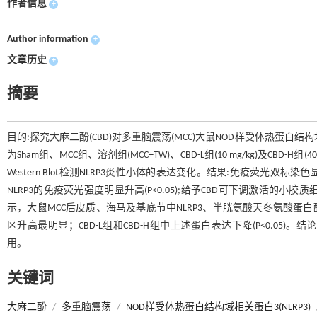
作者信息
+
Author information
+
文章历史
+
摘要
目的:探究大麻二酚(CBD)对多重脑震荡(MCC)大鼠NOD样受体热蛋白结
为Sham组、MCC组、溶剂组(MCC+TW)、CBD-L组(10 mg/kg)及CB
Western Blot检测NLRP3炎性小体的表达变化。结果:免疫荧光双
NLRP3的免疫荧光强度明显升高(P<0.05);给予CBD可下调激活的小胶质细胞内NL
示，大鼠MCC后皮质、海马及基底节中NLRP3、半胱氨酸天冬氨酸蛋白酶-1(ca
区升高最明显；CBD-L组和CBD-H组中上述蛋白表达下降(P<0.05
用。
关键词
大麻二酚
/
多重脑震荡
/
NOD样受体热蛋白结构域相关蛋白3(NLRP3)