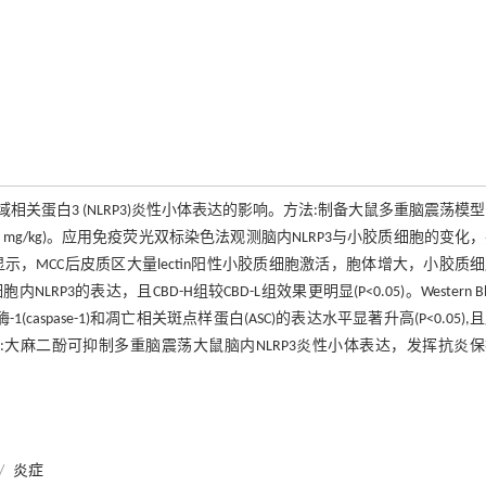
构域相关蛋白3 (NLRP3)炎性小体表达的影响。方法:制备大鼠多重脑震荡模
D-H组(40 mg/kg)。应用免疫荧光双标染色法观测脑内NLRP3与小胶质细胞的变化
标染色显示，MCC后皮质区大量lectin阳性小胶质细胞激活，胞体增大，小胶质
RP3的表达，且CBD-H组较CBD-L组效果更明显(P<0.05)。Western Bl
spase-1)和凋亡相关斑点样蛋白(ASC)的表达水平显著升高(P<0.05),
)。结论:大麻二酚可抑制多重脑震荡大鼠脑内NLRP3炎性小体表达，发挥抗炎
/
炎症