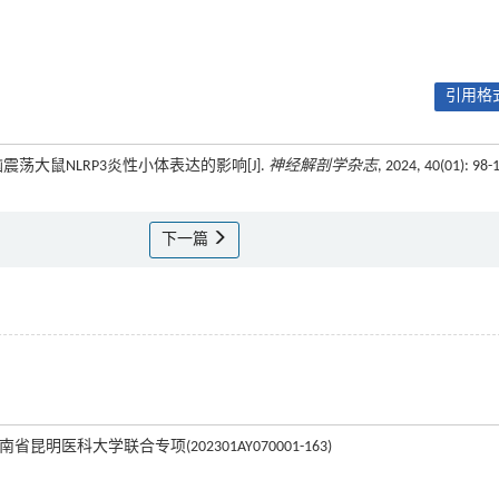
引用格式
脑震荡大鼠NLRP3炎性小体表达的影响[J].
神经解剖学杂志
, 2024, 40(01): 98-
下一篇
云南省昆明医科大学联合专项(202301AY070001-163)