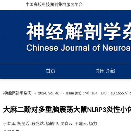
中国高校科技期刊集群服务平台
首页
期刊介绍
神经解剖学杂志
››
2024, Vol. 40
››
Issue (01)
: 98 -104.
DOI:
10.16557/j.
大麻二酚对多重脑震荡大鼠NLRP3炎性小
于春泽, 杨丽芳, 段兆达, 杨毓甲, 吴春云, 于建云, 杨力