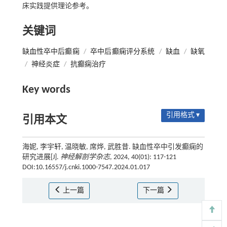
床实践提供理论参考。
关键词
缺血性卒中后癫痫
/
卒中后癫痫评分系统
/
缺血
/
缺氧
/
神经炎症
/
抗癫痫治疗
Key words
引用格式 ▾
引用本文
海妮, 李宇轩, 温晓敏, 席烨, 武胜昔. 缺血性卒中引发癫痫的
研究进展[J].
神经解剖学杂志
, 2024, 40(01): 117-121
DOI:10.16557/j.cnki.1000-7547.2024.01.017
上一篇
下一篇