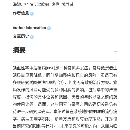
海妮, 李宇轩, 温晓敏, 席烨, 武胜昔
作者信息
+
Author information
+
文章历史
+
摘要
缺血性卒中后癫痫(PISE)是一种常见并发症，常导致患者生
活质量显著降低，同时增加残疾和死亡的风险。虽然已有
多项研究试图关注PISE的治疗，但尚无有效的治疗方案。癫
痫发作的风险可能受到多种因素的影响，包括卒中的严重
程度、损伤的具体位置和范围、患者的年龄以及之前的药
物使用史等。然而，这些因素与癫痫之间的确切关系仍有
待进一步研究以确认。本综述旨在系统地回顾PISE的流行病
学、病理生理学机制、诊断方法和现有治疗策略，并探讨
当前研究的限制与针对PISE未来研究的可能方向，从而为临