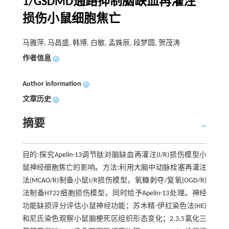
1/GSDMD通路抑制脑缺血再灌注
损伤小鼠细胞焦亡
马雅萍, 马昌盛, 韩博, 白敏, 孟姝辰, 段梦圆, 贺茂涛
作者信息
+
Author information
+
文章历史
+
摘要
目的:探究Apelin-13调节肽对脑缺血再灌注(I/R)损伤模型小
鼠神经细胞焦亡的影响。方法:利用大脑中动脉栓塞再灌注
法(MCAO/R)制备小鼠I/R损伤模型，氧糖剥夺/复氧(OGD/R)
法制备HT22细胞损伤模型，同时给予Apelin-13处理。神经
功能缺损评分评估小鼠神经功能；苏木精-伊红染色法(HE)
和尼氏染色观察小鼠脑梗死区组织形态变化；2,3,5氯化三