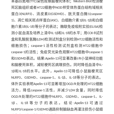
苯基四氮唑(TTC)染色观察脑梗死体积；Western Blot检测梗
死区脑组织或者HT22细胞中NOD样受体热蛋白结构域相关
蛋白3(NLRP3)、消皮素D(GSDMD)、胱天蛋白酶1(caspase-
1)、凋亡相关斑点样蛋白(ASC)、白细胞介素1β(IL-1β)和白细
胞介素18(IL-18)等分子的表达；酶联免疫吸附实验(ELISA)检
测小鼠血清及培养上清中IL-1β和IL-18的水平；用CCK-8试剂
盒和乳酸脱氢酶(LDH)检测试剂盒分别检测HT22细胞活性和
细胞损伤；caspase-1活性检测试剂盒检测HT22细胞中
caspase-1的活性；免疫荧光染色观察HT22细胞中caspase-1
和GSDMD表达。结果:Apelin-13可显著改善I/R小鼠神经功能
和脑梗死体积，减轻梗死区病理损伤。同时降低血清中IL-
1β和IL-18的水平。此外，Apelin-13可降低小鼠脑梗死区
NLRP3、GSDMD、caspase-1、IL-1β、IL-18等分子的表达。
体外实验表明Apelin-13可显著增加OGD/R处理的HT22细胞
活力，降低caspase-1活性，并减少LDH含量，同时降低
OGD/R处理的HT22细胞中NLRP3、GSDMD、caspase-1、IL-
1β、IL-18等分子的表达。结论:Apelin-13可通过
NLRP3/caspase-1/GSDMD通路抑制脑缺血再灌注损伤小鼠细