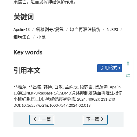
胞焦亡，进而发挥神经保护作用。
关键词
Apelin-13
/
氧糖剥夺/复氧
/
缺血再灌注损伤
/
NLRP3
/
细胞焦亡
/
小鼠
Key words
引用格式 ▾
引用本文
马雅萍, 马昌盛, 韩博, 白敏, 孟姝辰, 段梦圆, 贺茂涛. Apelin-
13通过NLRP3/caspase-1/GSDMD通路抑制脑缺血再灌注损伤
小鼠细胞焦亡[J].
神经解剖学杂志
, 2024, 40(02): 231-240
DOI:10.16557/j.cnki.1000-7547.2024.02.013
上一篇
下一篇