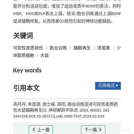
能评分和运动功能，增加了运动皮质中BDNF的表达，同时
MBP、MOG和PLP表达上调。结论:跑台训练通过上调BDNF
促进髓鞘修复，从而改善CCI损伤引起的神经功能缺损。
关键词
可控性皮质损伤
/
跑台训练
/
髓鞘再生
/
鸢尾素
/
少
突胶质细胞
/
大鼠
Key words
引用格式 ▾
引用本文
高丹丹, 朱昆源, 闭士峻, 高阳. 跑台训练促进可控性皮质损
伤大鼠髓鞘再生[J].
神经解剖学杂志
, 2024, 40(02): 241-
244+256 DOI:10.16557/j.cnki.1000-7547.2024.02.014
上一篇
下一篇