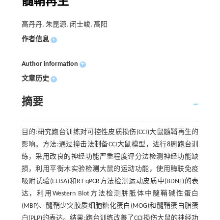
髓鞘再生
高丹丹, 朱昆源, 闭士峻, 高阳
作者信息
+
Author information
+
文章历史
+
摘要
目的:研究跑台训练对可控性皮质损伤(CCI)大鼠髓鞘再生的
影响。方法:通过撞击法制备CCI大鼠模型，进行8周跑台训
练，采用改良的神经功能严重程度评分法检测神经功能缺
损，利用平衡木实验检测大鼠的运动功能，使用酶联免疫
吸附试验(ELISA)和RT-qPCR方法检测运动皮质中(BDNF)的表
达，利用Western Blot方法检测胼胝体中髓鞘碱性蛋白
(MBP)、髓鞘少突胶质细胞糖化蛋白(MOG)和髓鞘蛋白脂蛋
白(PLP)的表达。结果:跑台训练改善了CCI损伤大鼠的神经功