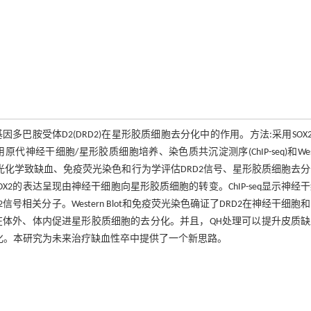
因多巴胺受体D2(DRD2)在星形胶质细胞去分化中的作用。方法:采用SOX2-
经干细胞/星形胶质细胞培养、染色质共沉淀测序(ChIP-seq)和West
光化学致缺血、免疫荧光染色和行为学评估DRD2信号、星形胶质细胞去
2的表达呈现由神经干细胞向星形胶质细胞的转变。ChIP-seq显示神经
信号相关分子。Western Blot和免疫荧光染色确证了DRD2在神经干细胞
可在体外、体内促进星形胶质细胞的去分化。并且，QH处理可以提升皮质
分化。本研究为未来治疗缺血性卒中提供了一个新思路。