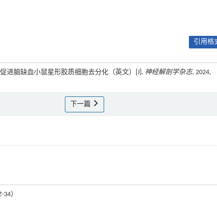
引用格式
2信号通路促进脑缺血小鼠星形胶质细胞去分化（英文）[J].
神经解剖学杂志
, 2024,
下一篇
-34）