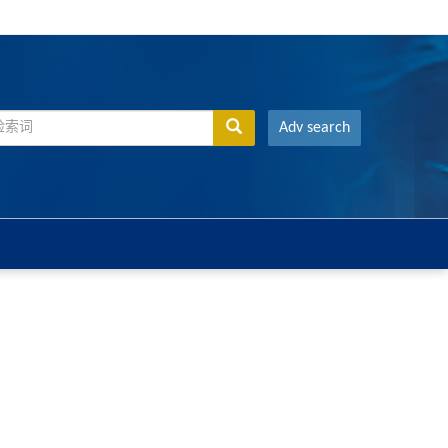
Adv search