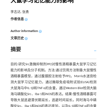
大鼠学习记忆能力的影响
李志达, 张勇
作者信息
+
Author information
+
文章历史
+
摘要
目的:研究Src激酶抑制剂PP2对慢性酒精暴露大鼠学习记忆
能力的影响及分子机制。方法:通过饮用方法制备大鼠慢性
酒精暴露模型，通过腹膜腔注射给予PP2。Morris水迷宫检
测大鼠学习记忆能力，通过酶联免疫吸附试验(ELISA)检测
大鼠海马中IL-1β和TNF-α的含量，通过Western Blot检测大脑
海马磷酸化Src、Iba-1和iNOS的表达。结果:慢性酒精暴露可
导致大鼠逃避潜伏期延长，逃避时间延长。同时海马中磷
酸化Src、Iba-1和iNOS的表达增加，以及IL-1β和TNF-α的含量