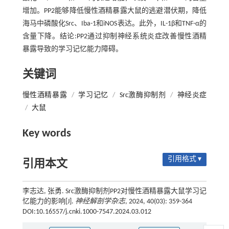
增加。PP2能够降低慢性酒精暴露大鼠的逃避潜伏期，降低
海马中磷酸化Src、Iba-1和iNOS表达。此外，IL-1β和TNF-α的
含量下降。结论:PP2通过抑制神经系统炎症改善慢性酒精
暴露导致的学习记忆能力障碍。
关键词
慢性酒精暴露
/
学习记忆
/
Src激酶抑制剂
/
神经炎症
/
大鼠
Key words
引用格式 ▾
引用本文
李志达, 张勇. Src激酶抑制剂PP2对慢性酒精暴露大鼠学习记
忆能力的影响[J].
神经解剖学杂志
, 2024, 40(03): 359-364
DOI:10.16557/j.cnki.1000-7547.2024.03.012