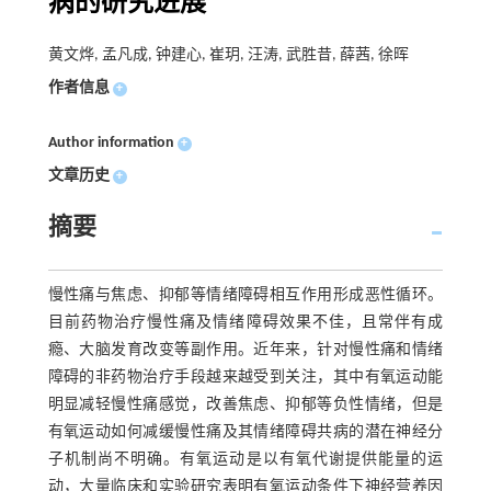
病的研究进展
黄文烨, 孟凡成, 钟建心, 崔玥, 汪涛, 武胜昔, 薛茜, 徐晖
作者信息
+
Author information
+
文章历史
+
摘要
慢性痛与焦虑、抑郁等情绪障碍相互作用形成恶性循环。
目前药物治疗慢性痛及情绪障碍效果不佳，且常伴有成
瘾、大脑发育改变等副作用。近年来，针对慢性痛和情绪
障碍的非药物治疗手段越来越受到关注，其中有氧运动能
明显减轻慢性痛感觉，改善焦虑、抑郁等负性情绪，但是
有氧运动如何减缓慢性痛及其情绪障碍共病的潜在神经分
子机制尚不明确。有氧运动是以有氧代谢提供能量的运
动，大量临床和实验研究表明有氧运动条件下神经营养因