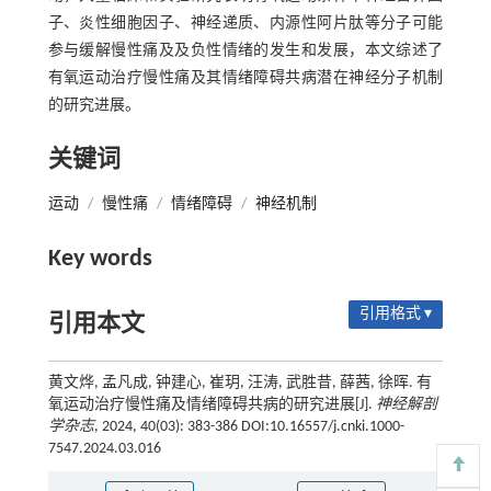
子、炎性细胞因子、神经递质、内源性阿片肽等分子可能
参与缓解慢性痛及及负性情绪的发生和发展，本文综述了
有氧运动治疗慢性痛及其情绪障碍共病潜在神经分子机制
的研究进展。
关键词
运动
/
慢性痛
/
情绪障碍
/
神经机制
Key words
引用格式 ▾
引用本文
黄文烨, 孟凡成, 钟建心, 崔玥, 汪涛, 武胜昔, 薛茜, 徐晖. 有
氧运动治疗慢性痛及情绪障碍共病的研究进展[J].
神经解剖
学杂志
, 2024, 40(03): 383-386 DOI:10.16557/j.cnki.1000-
7547.2024.03.016