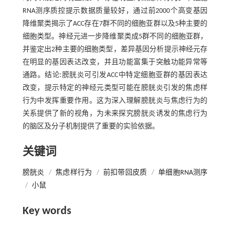
RNA测序质控提示数据质量较好，通过前2000个高变基因
降维聚类揭示了ACC存在7群不同的细胞亚群以及5种主要的
细胞类型。神经元进一步降维聚类成5群不同的细胞亚群，
并鉴定出2种主要的细胞类型，差异基因分析提示神经元存
在明显的基因表达改变，并且功能富集于突触功能异常等
通路。结论:膀胱炎可引发ACC中特定细胞亚群的基因表达
改变，提示特定的神经元类型可能在膀胱炎引发的焦虑样
行为中发挥重要作用。这为深入理解膀胱炎与焦虑行为的
关系提供了新的视角，为未来探究膀胱炎诱发的焦虑行为
的脑区及分子机制提供了重要的实验依据。
关键词
膀胱炎
/
焦虑样行为
/
前扣带回皮质
/
单细胞RNA测序
/
小鼠
Key words