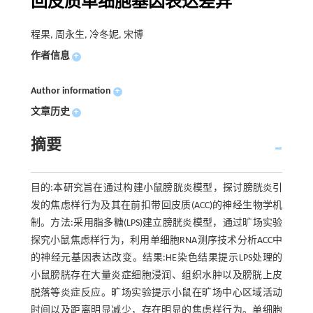
回皮质单细胞基因表达差异
程果, 周永生, 冷冬妮, 宋博
作者信息
+
Author information
+
文章历史
+
摘要
目的:本研究旨在通过构建小鼠膀胱炎模型，探讨膀胱炎引
发的焦虑样行为及其在前扣带回皮质(ACC)的神经生物学机
制。方法:采用脂多糖(LPS)建立膀胱炎模型，通过旷场实验
探究小鼠焦虑样行为，利用单细胞RNA测序技术分析ACC中
的神经元基因表达改变。结果:HE染色结果提示LPS处理的
小鼠膀胱存在大量炎症细胞浸润、组织水肿以及膀胱上皮
脱落等炎症反应。旷场实验提示小鼠在旷场中心区域活动
时间以及距离明显减少，存在明显的焦虑样行为。单细胞