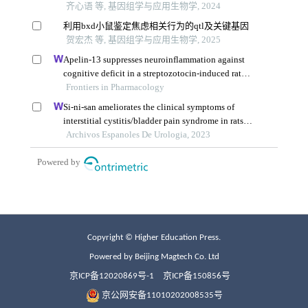
Copyright © Higher Education Press.
Powered by Beijing Magtech Co. Ltd
京ICP备12020869号-1
京ICP备150856号
京公网安备11010202008535号