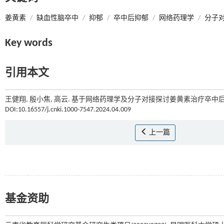
姜黄素
/
缺血性脑卒中
/
抑郁
/
卒中后抑郁
/
网络药理学
/
分子
Key words
引用本文
王健翔, 殷小焦, 高云. 基于网络药理学及分子对接探讨姜黄素治疗卒中后
DOI:10.16557/j.cnki.1000-7547.2024.04.009
上一篇
基金资助