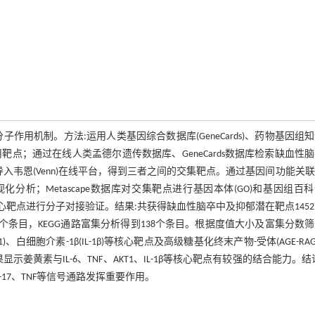
用机制。方法:运用人类基因综合数据库(GeneCards)、药物基因组
索姜黄素潜在作用靶点；通过在线人类孟德尔遗传数据库、GeneCards数据库检索缺血性
后导入韦恩(Venn)在线平台，得到三者之间的交集靶点。通过基因间功能关
PPI)可视化分析；Metascape数据库对交集靶点进行基因本体(GO)和基因组百
对姜黄素与核心靶点进行分子对接验证。结果:共获得缺血性脑卒中及抑郁潜在靶点145
32个条目，KEGG通路富集分析得到138个条目。根据度值大小及富集分数
1)、白细胞介素-1β(IL-1β)等核心靶点及高级糖基化终末产物-受体(AGE-RAG
显示姜黄素与IL-6、TNF、AKT1、IL-1β等核心靶点有较强的结合能力。结
、IL-17、TNF等信号通路发挥重要作用。