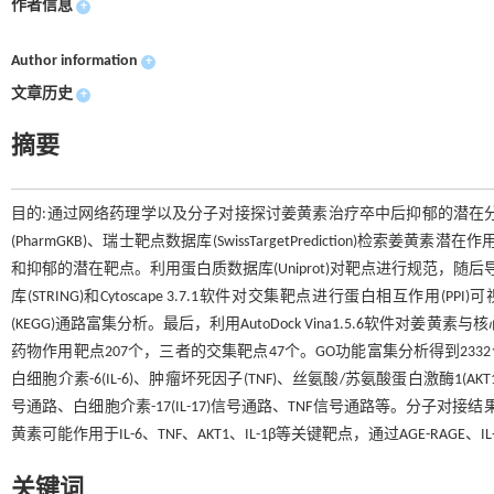
作者信息
+
Author information
+
文章历史
+
摘要
目的:通过网络药理学以及分子对接探讨姜黄素治疗卒中后抑郁的潜在分子作
(PharmGKB)、瑞士靶点数据库(SwissTargetPrediction)检
和抑郁的潜在靶点。利用蛋白质数据库(Uniprot)对靶点进行规范，随
库(STRING)和Cytoscape 3.7.1软件对交集靶点进行蛋白相互作用(
(KEGG)通路富集分析。最后，利用AutoDock Vina1.5.6软件
药物作用靶点207个，三者的交集靶点47个。GO功能富集分析得到23
白细胞介素-6(IL-6)、肿瘤坏死因子(TNF)、丝氨酸/苏氨酸蛋白激酶1(AKT
号通路、白细胞介素-17(IL-17)信号通路、TNF信号通路等。分子对接结果
黄素可能作用于IL-6、TNF、AKT1、IL-1β等关键靶点，通过AGE-RAGE
关键词