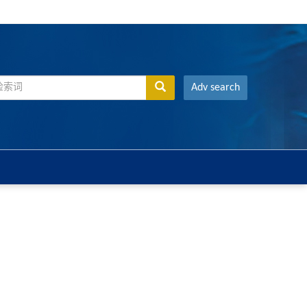
Adv search