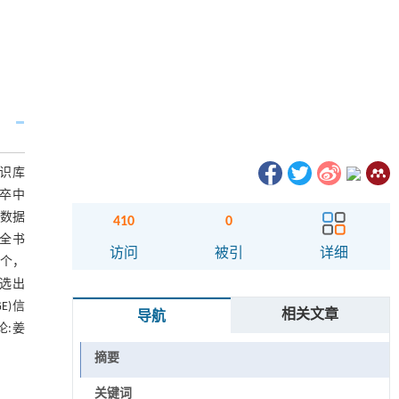
知识库
脑卒中
联数据
410
0
科全书
访问
被引
详细
2个，
筛选出
E)信
相关文章
导航
论:姜
摘要
关键词