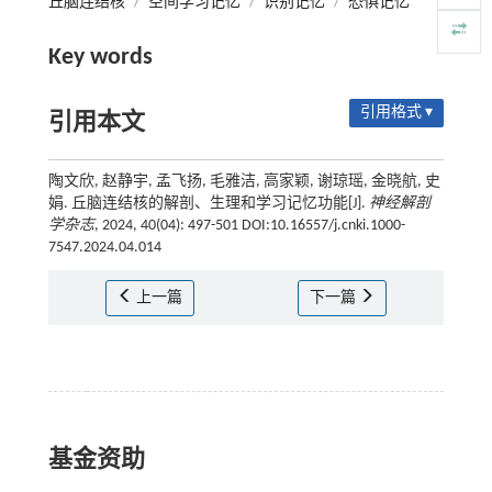
丘脑连结核
/
空间学习记忆
/
识别记忆
/
恐惧记忆
Key words
引用格式 ▾
引用本文
陶文欣, 赵静宇, 孟飞扬, 毛雅洁, 高家颖, 谢琼瑶, 金晓航, 史
娟. 丘脑连结核的解剖、生理和学习记忆功能[J].
神经解剖
学杂志
, 2024, 40(04): 497-501 DOI:10.16557/j.cnki.1000-
7547.2024.04.014
上一篇
下一篇
基金资助