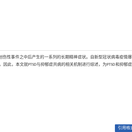
性、创伤性事件之中后产生的一系列的长期精神症状。自新型冠状病毒疫情
因此，本文就PTSD与抑郁症共病的相关机制进行综述，为PTSD和抑郁
引用格式