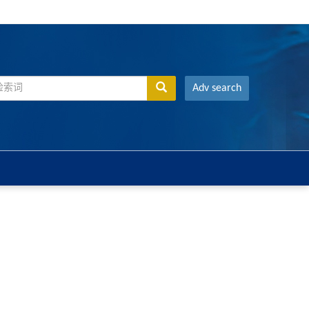
Adv search