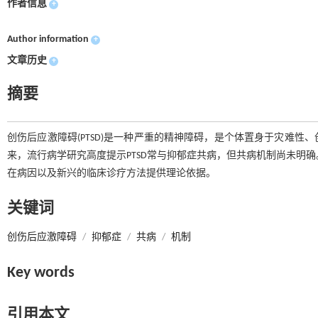
作者信息
+
Author information
+
文章历史
+
摘要
创伤后应激障碍(PTSD)是一种严重的精神障碍，是个体置身于灾难
来，流行病学研究高度提示PTSD常与抑郁症共病，但共病机制尚未明确。
在病因以及新兴的临床诊疗方法提供理论依据。
关键词
创伤后应激障碍
/
抑郁症
/
共病
/
机制
Key words
引用本文