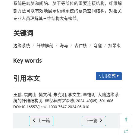
系统是端脑和间脑、脑干等部位的重要连接结构，纤维解
剖方法可以有效地展示边缘系统的复杂空间结构，对相关
专业人员理解其三维结构大有裨益。
关键词
边缘系统
/
纤维解剖
/
海马
/
杏仁核
/
穹窿
/
扣带束
Key words
引用格式 ▾
引用本文
王鹏, 袁向山, 樊文科, 朱克明, 李文生, 卓恺明. 大脑边缘系
统的纤维结构[J].
神经解剖学杂志
, 2024, 40(05): 601-606
DOI:10.16557/j.cnki.1000-7547.2024.05.010
上一篇
下一篇