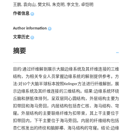
王鹏, 袁向山, 樊文科, 朱克明, 李文生, 卓恺明
作者信息
+
Author information
+
文章历史
+
摘要
目的:通过纤维解剖展示大脑边缘系统及其纤维连接的三维
结构，为相关专业人员掌握边缘系统的解剖提供参考。方
法:对10个大脑半球标本按照Kelinger方法进行纤维解剖，展
示边缘系统及其纤维连接的三维结构。结果:边缘系统环绕
丘脑和胼胝体排列，呈双层同心圆结构，外层结构主要为
扣带回和海马旁回，内层结构包括杏仁核、海马结构、穹
窿。外层结构的主要联络纤维为扣带束，其上干主要位于
扣带回内，下干主要位于海马旁回。内层的纤维结构包括
杏仁核发出的终纹和脑脚襻、海马结构的穹窿。结论:边缘