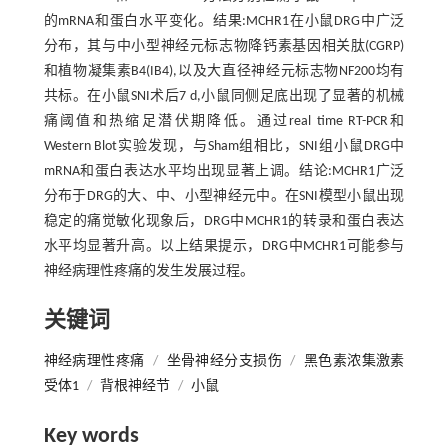
的mRNA和蛋白水平变化。结果:MCHR1在小鼠DRG中广泛
分布，其与中小型神经元标志物降钙素基因相关肽(CGRP)
和植物凝集素B4(IB4),以及大直径神经元标志物NF200均有
共标。在小鼠SNI术后7 d,小鼠同侧足底出现了显著的机械
痛阈值和热缩足潜伏期降低。通过real time RT-PCR和
Western Blot实验发现，与Sham组相比，SNI组小鼠DRG中
mRNA和蛋白表达水平均出现显著上调。结论:MCHR1广泛
分布于DRG的大、中、小型神经元中。在SNI模型小鼠出现
稳定的痛觉敏化现象后，DRG中MCHR1的转录和蛋白表达
水平均显著升高。以上结果提示，DRG中MCHR1可能参与
神经病理性疼痛的发生发展过程。
关键词
神经病理性疼痛
/
坐骨神经分支损伤
/
黑色素浓集激素
受体1
/
背根神经节
/
小鼠
Key words