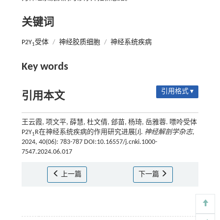
关键词
P2Y
受体
/
神经胶质细胞
/
神经系统疾病
1
Key words
引用格式 ▾
引用本文
王云霞, 项文平, 薛慧, 杜文倩, 郐苗, 杨琦, 岳雅蓉. 嘌呤受体
P2Y
R在神经系统疾病的作用研究进展[J].
神经解剖学杂志
,
1
2024, 40(06): 783-787 DOI:10.16557/j.cnki.1000-
7547.2024.06.017
上一篇
下一篇