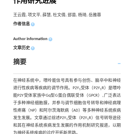
作用研究进展
王云霞, 项文平, 薛慧, 杜文倩, 郐苗, 杨琦, 岳雅蓉
作者信息
+
Author information
+
文章历史
+
摘要
在神经系统中，嘌呤能信号具有参与创伤、脑卒中和神经
退行性疾病等疾病的调节作用。P2Y
受体（P2Y
R）是嘌呤
1
1
能P2Y受体家族中Gq型G蛋白偶联受体（GPCR）,广泛表达
于多种神经细胞膜，并参与调节细胞信号转导和神经病理
性疼痛（NP）和阿尔茨海默病（AD）等多种神经系统疾病
发生发展。文章通过综述P2Y
受体（P2Y
R）信号转导途径
1
1
和其在神经系统疾病发生发展的作用机制研究报道，以期
为神经系统疾病的诊疗开拓新思路。