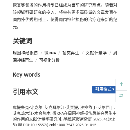
恢复等领域的作用机制已经成为当前的研究热点。随着对
该领域科研研究的投入，将会有更多高质量的文章发表在
国内外优秀期刊上，使得周围神经损伤的治疗迎来新的纪
元。
关键词
周围神经损伤
/
微RNA
/
轴突再生
/
文献计量学
/
周
围神经再生
/
可视化分析
Key words
引用格式 ▾
引用本文
库提鲁克·守克尔, 艾克拜尔江·艾赛提, 沙拉依丁·艾尔西丁,
艾克热木江·木合热木. 微RNA在周围神经损伤后轴突再生中
的作用的文献计量学研究[J].
神经解剖学杂志
, 2025, 41(01):
80-88 DOI:10.16557/j.cnki.1000-7547.2025.01.012