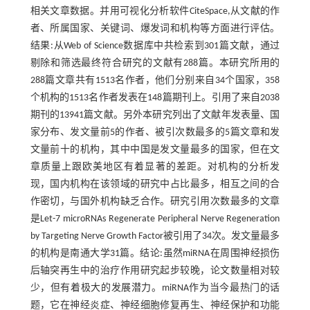
相关文章数据。并用可视化分析软件CiteSpace,从文献的作
者、所属国家、关键词、爆发词和机构等方面进行评估。
结果:从Web of Science数据库中共检索到301篇文献，通过
剔除和筛选最终符合研究的文献有288篇。本研究所用的
288篇文章共有1513名作者，他们分别来自34个国家，358
个机构的1513名作者发表在148篇期刊上。引用了来自2038
期刊的13941篇文献。另外本研究列出了文献年发表量、国
家分布、发文量前5的作者、被引次数最多的5篇文章和发
文量前十的机构，其中中国是发文量最多的国家，但在文
章质量上跟欧美地区有着显著的差距。对机构的分析发
现，国内机构在该领域的研究中占比最多，相互之间的合
作密切，与国外机构缺乏合作。研究引用次数最多的文章
是Let-7 microRNAs Regenerate Peripheral Nerve Regeneration
by Targeting Nerve Growth Factor被引用了34次。发文量最多
的机构是南通大学31篇。结论:虽然miRNA在周围神经损伤
后轴突再生中的治疗作用研究起步较晚，论文数量相对较
少，但有着极大的发展潜力。miRNA作为当今最热门的话
题，它在神经炎症、神经细胞修复再生、神经保护和功能