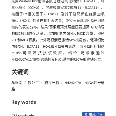
采用Western blot检测谷胱甘肽过氧化物酶4（GPX4）、环
氧化酶-2（COX-2）、溶质载体家族7成员11（SLC7A11）、
核因子E2相关因子2（Nrf2）及其下游靶标血红素加氧
酶-1（HO-1）的蛋白相对表达量；免疫荧光观测Nrf2在细胞
核内的表达分布。结果:葛根素预处理能显著提高H
O
诱导
2
2
的RSC96细胞存活率，增加细胞内GSH和T-SOD含量，抑制
ROS和MDA积累。此外葛根素还激活Nrf2核易位，促进细胞
内GPX4、SLC7A11、HO-1和Nrf2蛋白表达，而Nrf2的抑制剂
ML385可显著拮抗该效应。结论:葛根素通过
Nrf2/SLC7A11/GPX4通路抑制H
O
诱导的RSC96细胞铁死亡。
2
2
关键词
葛根素
/
铁死亡
/
施万细胞
/
Nrf2/SLC7A11/GPX4信号通
路
Key words
引用格式 ▾