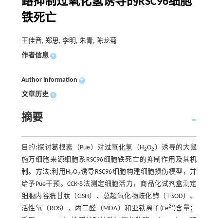
路抑制过氧化氢诱导的RSC96细胞
铁死亡
王佳音, 郑思, 李明, 朱青, 陈龙菊
作者信息
+
Author information
+
文章历史
+
摘要
目的:探讨葛根素（Pue）对过氧化氢（H
O
）诱导的大鼠
2
2
施万细胞来源细胞系RSC96细胞铁死亡的抑制作用及其机
制。方法:利用H
O
诱导RSC96细胞构建细胞损伤模型，并
2
2
给予Pue干预。CCK-8法测定细胞活力，商品化试剂盒测定
细胞内谷胱甘肽（GSH）、总超氧化物歧化酶（T-SOD）、
2+
活性氧（ROS）、丙二醛（MDA）和亚铁离子(Fe
)含量；