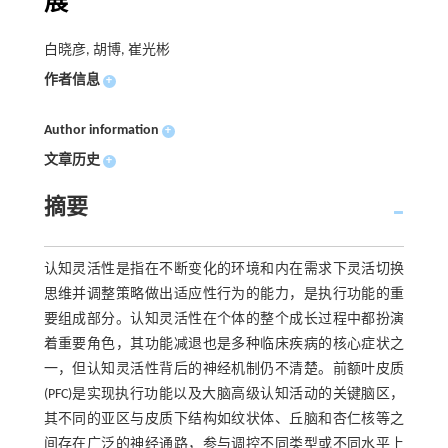
展
白晓彦, 胡博, 崔光彬
作者信息
+
Author information
+
文章历史
+
摘要
认知灵活性是指在不断变化的环境和内在需求下灵活切换
思维并调整策略做出适应性行为的能力，是执行功能的重
要组成部分。认知灵活性在个体的整个成长过程中都扮演
着重要角色，其功能减退也是多种临床疾病的核心症状之
一，但认知灵活性背后的神经机制仍不清楚。前额叶皮质
(PFC)是实现执行功能以及大脑高级认知活动的关键脑区，
其不同的亚区与皮质下结构如纹状体、丘脑和杏仁核等之
间存在广泛的神经通路，参与调控不同类型或不同水平上