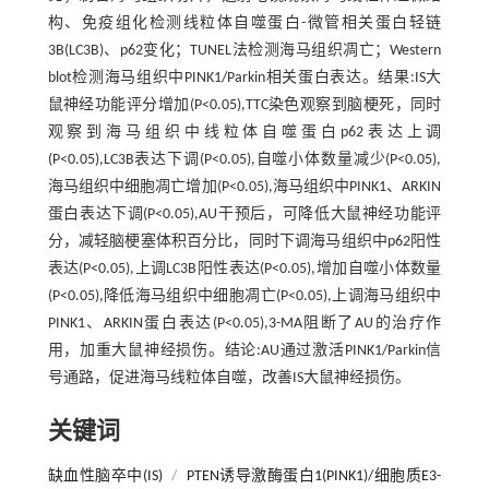
构、免疫组化检测线粒体自噬蛋白-微管相关蛋白轻链
3B(LC3B)、p62变化；TUNEL法检测海马组织凋亡；Western
blot检测海马组织中PINK1/Parkin相关蛋白表达。结果:IS大
鼠神经功能评分增加(P<0.05),TTC染色观察到脑梗死，同时
观察到海马组织中线粒体自噬蛋白p62表达上调
(P<0.05),LC3B表达下调(P<0.05),自噬小体数量减少(P<0.05),
海马组织中细胞凋亡增加(P<0.05),海马组织中PINK1、ARKIN
蛋白表达下调(P<0.05),AU干预后，可降低大鼠神经功能评
分，减轻脑梗塞体积百分比，同时下调海马组织中p62阳性
表达(P<0.05),上调LC3B阳性表达(P<0.05),增加自噬小体数量
(P<0.05),降低海马组织中细胞凋亡(P<0.05),上调海马组织中
PINK1、ARKIN蛋白表达(P<0.05),3-MA阻断了AU的治疗作
用，加重大鼠神经损伤。结论:AU通过激活PINK1/Parkin信
号通路，促进海马线粒体自噬，改善IS大鼠神经损伤。
关键词
缺血性脑卒中(IS)
/
PTEN诱导激酶蛋白1(PINK1)/细胞质E3-