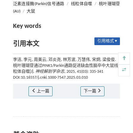
泛素连接酶(Parkin)信号通路
/
线粒体自噬
/
桃叶珊瑚苷
(AU)
/
大鼠
Key words
引用格式 ▾
引用本文
李洁, 李元, 周美云, 邓炎尧, 林芳波, 万慧伟, 宋炯, 梁俊俊.
桃叶珊瑚苷通过PINK1/Parkin通路促进缺血性脑卒中大鼠线
粒体自噬[J].
神经解剖学杂志
, 2025, 41(03): 335-341
DOI:10.16557/j.cnki.1000-7547.2025.03.010
上一篇
下一篇