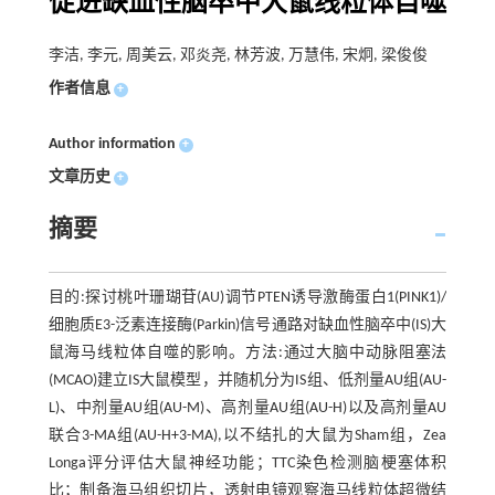
促进缺血性脑卒中大鼠线粒体自噬
李洁, 李元, 周美云, 邓炎尧, 林芳波, 万慧伟, 宋炯, 梁俊俊
作者信息
+
Author information
+
文章历史
+
摘要
目的:探讨桃叶珊瑚苷(AU)调节PTEN诱导激酶蛋白1(PINK1)/
细胞质E3-泛素连接酶(Parkin)信号通路对缺血性脑卒中(IS)大
鼠海马线粒体自噬的影响。方法:通过大脑中动脉阻塞法
(MCAO)建立IS大鼠模型，并随机分为IS组、低剂量AU组(AU-
L)、中剂量AU组(AU-M)、高剂量AU组(AU-H)以及高剂量AU
联合3-MA组(AU-H+3-MA),以不结扎的大鼠为Sham组，Zea
Longa评分评估大鼠神经功能；TTC染色检测脑梗塞体积
比；制备海马组织切片，透射电镜观察海马线粒体超微结