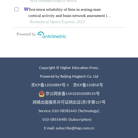
Copyright © Higher Education Press.
Powered by Beijing Magtech Co. Ltd
京ICP备12020869号-1
京ICP备150856号
京公网安备11010202008535号
网络出版服务许可证网出证(京)字第127号
Service: 010-58582445 (Technology);
010-58556485 (Subscription)
E-mail: subscribe@hep.com.cn