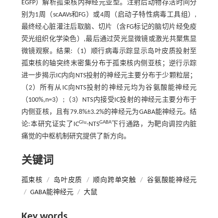
EGFP）解析孤束核内神经元亚型。注射后动物存活时间分
别为1周（scAAVs和FG）或4周（启动子特性病毒工具组）,
最终经心脏灌注后取脑、切片（含FG标记的脑切片经免疫
荧光组织化学染色）,最后通过荧光显微镜或激光共聚焦显
微镜观察。结果:（1）顺行病毒示踪显示岛叶皮质投射至
孤束核的轴突终末密集分布于孤束核内侧亚核；逆行示踪
进一步揭示IC内向NTS投射的神经元主要分布于少颗粒层；
（2）所有从IC向NTS投射的神经元均为谷氨酸能神经元
（100%,n=3）;（3）NTS内接受IC投射的神经元主要分布于
内侧亚核，且有79.8%±3.2%的神经元为GABA能神经元。结
Glu
GABA
论:本研究证实了IC
-NTS
下行通路，为靶向调控内脏
痛觉的中枢机制研究提供了新方向。
关键词
孤束核
/
岛叶皮质
/
顺向跨单突触
/
谷氨酸能神经元
/
GABA能神经元
/
大鼠
Key words