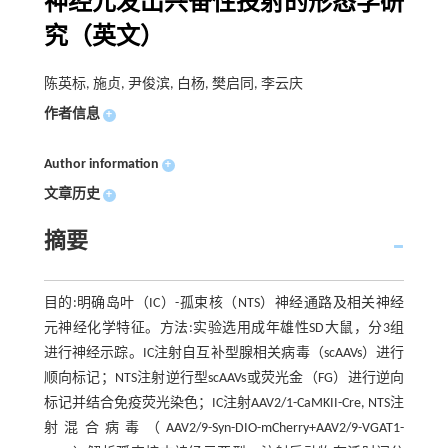
神经元发出兴奋性投射的形态学研
究（英文）
陈英标, 施贞, 尹俊滨, 白杨, 樊启同, 李云庆
作者信息
+
Author information
+
文章历史
+
摘要
目的:明确岛叶（IC）-孤束核（NTS）神经通路及相关神经
元神经化学特征。方法:实验选用成年雄性SD大鼠，分3组
进行神经示踪。IC注射自互补型腺相关病毒（scAAVs）进行
顺向标记；NTS注射逆行型scAAVs或荧光金（FG）进行逆向
标记并结合免疫荧光染色；IC注射AAV2/1-CaMKII-Cre, NTS注
射混合病毒（AAV2/9-Syn-DIO-mCherry+AAV2/9-VGAT1-