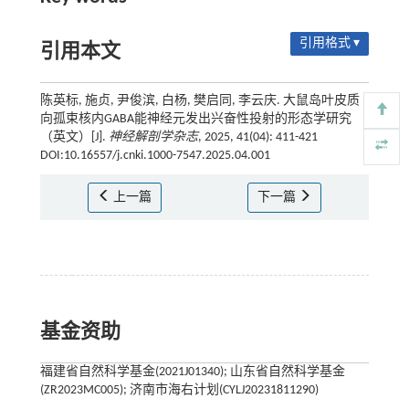
引用格式 ▾
引用本文
陈英标, 施贞, 尹俊滨, 白杨, 樊启同, 李云庆. 大鼠岛叶皮质
向孤束核内GABA能神经元发出兴奋性投射的形态学研究
（英文）[J].
神经解剖学杂志
, 2025, 41(04): 411-421
DOI:10.16557/j.cnki.1000-7547.2025.04.001
上一篇
下一篇
基金资助
福建省自然科学基金(2021J01340); 山东省自然科学基金
(ZR2023MC005); 济南市海右计划(CYLJ20231811290)