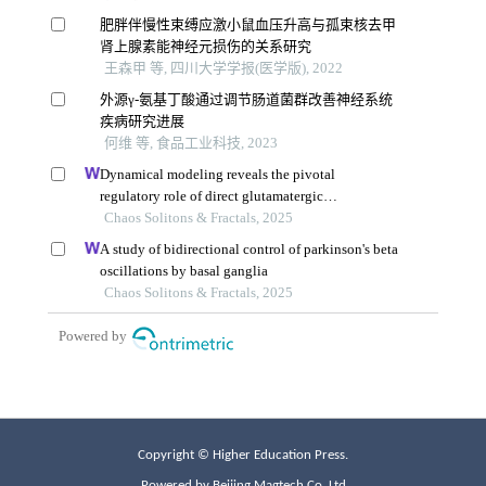
Copyright © Higher Education Press.
Powered by Beijing Magtech Co. Ltd