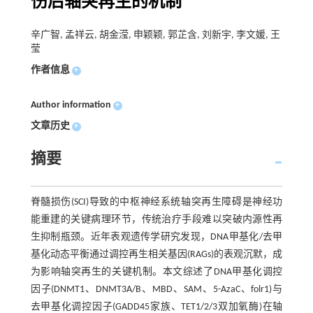
伤后轴突再生的机制
辛广智, 孟祥云, 胡金滢, 申颖颖, 郭芷含, 刘新宇, 李文媛, 王
莹
作者信息
+
Author information
+
文章历史
+
摘要
脊髓损伤(SCI)导致的中枢神经系统轴突再生障碍是神经功
能重建的关键病理环节，传统治疗手段难以突破内源性再
生抑制瓶颈。近年表观遗传学研究发现，DNA甲基化/去甲
基化动态平衡通过调控再生相关基因(RAGs)的表观沉默，成
为影响轴突再生的关键机制。本文综述了DNA甲基化调控
因子(DNMT1、DNMT3A/B、MBD、SAM、5-AzaC、folr1)与
去甲基化调控因子(GADD45家族、TET1/2/3双加氧酶)在轴