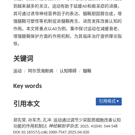
到越来越多的关注，运动有助于延缓AD和痴呆症的进展，
其可通过诱导神经营养因子的表达、髓鞘胆固醇合成，增
强髓鞘可塑性等机制促进髓鞘再生、进而发挥改善认知的
作用。本文将重点以AD为例，集中探讨运动在减缓衰老、
增强髓鞘保护方面的作用机制，为其临床治疗提供理论指
导。
关键词
运动
/
阿尔茨海默病
/
认知障碍
/
髓鞘
Key words
引用格式 ▾
引用本文
郑先常, 孙军杰, 孔冲. 运动通过调节少突胶质细胞改善认知
功能的作用机制[J].
神经解剖学杂志
, 2025, 41(04): 544-548
DOI:10.16557/j.cnki.1000-7547.2025.04.020