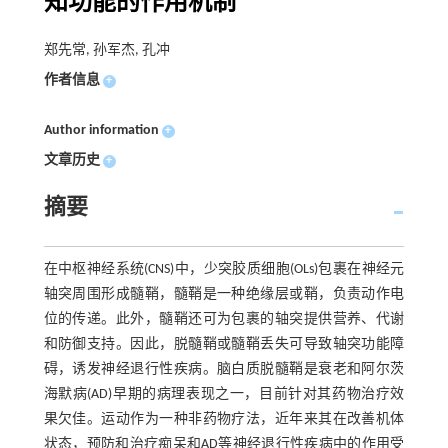
知功能的作用机制
郑先常, 孙军杰, 孔冲
作者信息
+
Author information
+
文章历史
+
摘要
在中枢神经系统(CNS)中，少突胶质细胞(OLs)包裹在神经元
轴突周围形成髓鞘，髓鞘是一种绝缘层或鞘，负责动作电
位的传递。此外，髓鞘还可为包裹的轴突提供营养、代谢
和防御支持。因此，脱髓鞘或髓鞘丢失可导致轴突功能障
碍，诱发神经退行性疾病。脑白质脱髓鞘是衰老和阿尔茨
海默病(AD)早期的病理表现之一，目前针对其药物治疗效
果欠佳。运动作为一种非药物疗法，近年来其在改善机体
状态，预防和治疗痴呆和AD等神经退行性疾病中的作用受