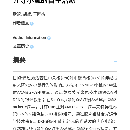
介导小鼠的自主活动
耿迟, 胡斌, 王晓杰
作者信息
+
Author information
+
文章历史
+
摘要
目的:通过激活杏仁中央核(CeA)对中缝背核(DRN)的神经投
射来研究对小鼠行为的影响。方法:在C57BL/6J小鼠的CeA注
射AAV-hSyn-eYFP病毒，通过免疫荧光染色技术观察CeA对
DRN的神经投射；在Ser-Cre小鼠的CeA注射AAV-hSyn-ChR2-
mCherry病毒，并在DRN注射AAV-DIO-eYFP病毒来特异性标
记DRN的5-羟色胺(5-HT)能神经元，通过膜片钳结合光遗传
学技术来记录DRN的5-HT能神经元的光诱发的内向电流；
在C57BL/6J小鼠的CeA注射AAV-hSyn-ChR2-mCherry病毒，并