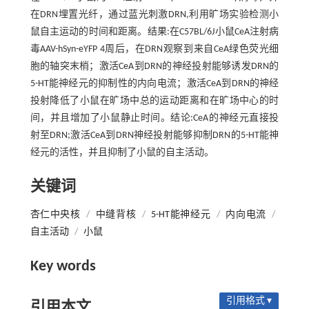
在DRN埋置光纤，通过蓝光刺激DRN,利用旷场实验检测小
鼠自主运动的时间和距离。结果:在C57BL/6J小鼠CeA注射病
毒AAV-hSyn-eYFP 4周后，在DRN观察到来自CeA绿色荧光细
胞的轴突末梢；激活CeA到DRN的神经投射能够诱发DRN的
5-HT能神经元的抑制性的内向电流；激活CeA到DRN的神经
投射降低了小鼠在旷场中总的运动距离和在旷场中心的时
间，并且增加了小鼠静止时间。结论:CeA的神经元直接投
射至DRN;激活CeA到DRN神经投射能够抑制DRN的5-HT能神
经元的活性，并且抑制了小鼠的自主活动。
关键词
杏仁中央核
/
中缝背核
/
5-HT能神经元
/
内向电流
/
自主活动
/
小鼠
Key words
引用格式 ▾
引用本文