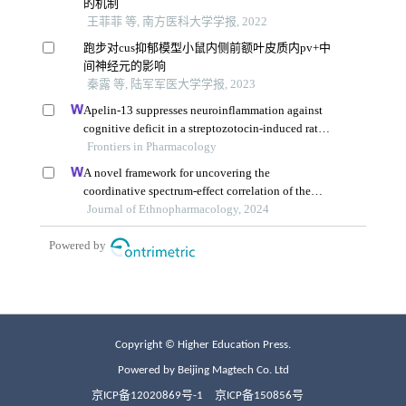
Copyright © Higher Education Press.
Powered by Beijing Magtech Co. Ltd
京ICP备12020869号-1
京ICP备150856号