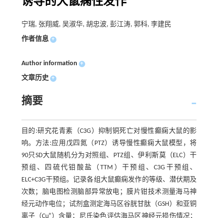
诱导的大鼠痫性发作
宁瑞, 张翔威, 吴淑华, 胡忠波, 彭江涛, 郭科, 李建民
作者信息
+
Author information
+
文章历史
+
摘要
目的:研究花青素（C3G）抑制铜死亡对慢性癫痫大鼠的影
响。方法:应用戊四氮（PTZ）诱导慢性癫痫大鼠模型，将
90只SD大鼠随机分为对照组、PTZ组、伊利斯莫（ELC）干
预组、四硫代钼酸盐（TTM）干预组、C3G干预组、
ELC+C3G干预组。记录各组大鼠癫痫发作的等级、潜伏期及
次数；脑电图检测脑部异常放电；膜片钳技术测量海马神
经元动作电位；试剂盒测定海马区谷胱甘肽（GSH）和亚铜
+
离子（Cu
）含量；尼氏染色评估海马区神经元损伤情况；