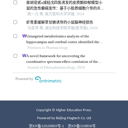
Copyright © Higher Education Press.
Powered by Beijing Magtech Co. Ltd
京ICP备12020869号-1
京ICP备150856号