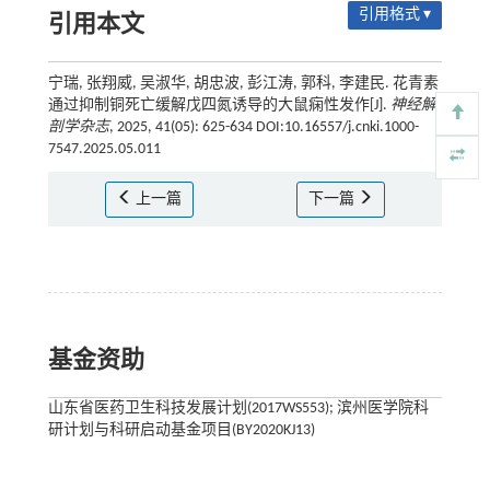
引用格式 ▾
引用本文
宁瑞, 张翔威, 吴淑华, 胡忠波, 彭江涛, 郭科, 李建民. 花青素
通过抑制铜死亡缓解戊四氮诱导的大鼠痫性发作[J].
神经解
剖学杂志
, 2025, 41(05): 625-634 DOI:10.16557/j.cnki.1000-
7547.2025.05.011
上一篇
下一篇
基金资助
山东省医药卫生科技发展计划(2017WS553); 滨州医学院科
研计划与科研启动基金项目(BY2020KJ13)