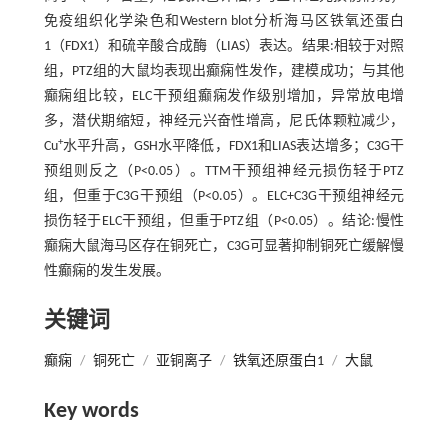
免疫组织化学染色和Western blot分析海马区铁氧还蛋白
1（FDX1）和硫辛酸合成酶（LIAS）表达。结果:相较于对照
组，PTZ组的大鼠均表现出癫痫性发作，建模成功；与其他
癫痫组比较，ELC干预组癫痫发作级别增加，异常放电增
多，潜伏期缩短，神经元兴奋性增高，尼氏体颗粒减少，
+
Cu
水平升高，GSH水平降低，FDX1和LIAS表达增多；C3G干
预组则反之（P<0.05）。TTM干预组神经元损伤轻于PTZ
组，但重于C3G干预组（P<0.05）。ELC+C3G干预组神经元
损伤轻于ELC干预组，但重于PTZ组（P<0.05）。结论:慢性
癫痫大鼠海马区存在铜死亡，C3G可显著抑制铜死亡缓解慢
性癫痫的发生发展。
关键词
癫痫
/
铜死亡
/
亚铜离子
/
铁氧还原蛋白1
/
大鼠
Key words