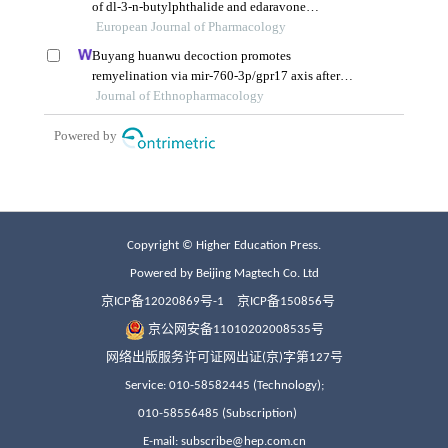
Copyright © Higher Education Press.
Powered by Beijing Magtech Co. Ltd
京ICP备12020869号-1
京ICP备150856号
京公网安备11010202008535号
网络出版服务许可证网出证(京)字第127号
Service: 010-58582445 (Technology);
010-58556485 (Subscription)
E-mail: subscribe@hep.com.cn