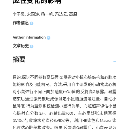
应性变化的影响
李子昊, 宋国涛, 杨一帆, 冯达云, 高原
作者信息
+
Author information
+
文章历史
+
摘要
目的:探讨不同参数高载荷(G)暴露对小鼠心脏结构和心脑功
能的影响及可能机制。方法:采用自主研发的小动物离心机
对小鼠进行不同正向加速度(+Gz)值的反复高G暴露。暴露
结束后通过激光散斑成像测定小鼠脑血流灌注量、自动小
鼠睡眠-行为监测系统检测小鼠行为学、心脏超声评估小鼠
心脏射血分数(EF)、心输出量(CO)、左心室舒张末期直径
(LVIDd)与收缩末期直径(LVIDs)等，利用HE染色和Masson染
色评估心脏结构改变。结果:反复高G暴露后，小鼠表现为