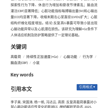
探索性行为下降、休息行为增加和昼夜节律紊乱；脑血流
灌注(CBF)显著降低；心脏功能指标每搏输出量(SV)和心输出
量(CO)均显著下降，收缩末期左心室直径(LVIDs)扩大；心脏
结构纤维化程度增加。结论:反复高G暴露可导致小鼠出现
心脑功能异常以及心肌潜在损伤。该研究为理解+Gz条件下
人体适应机制及防护策略提供了一定理论基础。
关键词
高载荷
/
持续性正加速度(+Gz)
/
心脑功能
/
行为学
/
脑血流(CBF)
/
小鼠
Key words
引用格式 ▾
引用本文
李子昊, 宋国涛, 杨一帆, 冯达云, 高原. 反复高载荷暴露对小
鼠心脑功能适应性变化的影响[J].
神经解剖学杂志
, 2025,